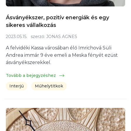
Ásványékszer, pozitív energiák és egy
sikeres vállalkozás
2023.05.15.
szerző:
JONAS AGNES
A felvidéki Kassa városában élő Imrichová Süli
Andrea immár 9 éve emeli a Meska fényét ezüst
ásványékszerekkel.
Tovább a bejegyzéshez
Interjú
Műhelytitkok