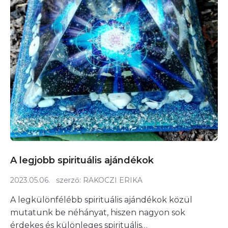
A legjobb spirituális ajándékok
2023.05.06.
szerző:
RAKOCZI ERIKA
A legkülönfélébb spirituális ajándékok közül
mutatunk be néhányat, hiszen nagyon sok
érdekes és különleges spirituális…