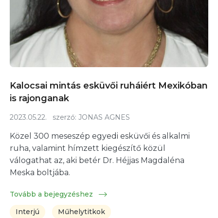
Kalocsai mintás esküvői ruháiért Mexikóban
is rajonganak
2023.05.22.
szerző:
JONAS AGNES
Közel 300 meseszép egyedi esküvői és alkalmi
ruha, valamint hímzett kiegészítő közül
válogathat az, aki betér Dr. Héjjas Magdaléna
Meska boltjába.
Tovább a bejegyzéshez
Interjú
Műhelytitkok