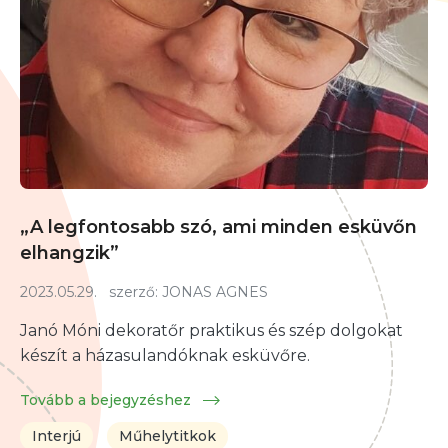
„A legfontosabb szó, ami minden esküvőn
elhangzik”
2023.05.29.
szerző:
JONAS AGNES
Janó Móni dekoratőr praktikus és szép dolgokat
készít a házasulandóknak esküvőre.
Tovább a bejegyzéshez
Interjú
Műhelytitkok