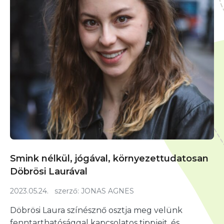
Smink nélkül, jógával, környezettudatosan
Döbrösi Laurával
2023.05.24.
szerző:
JONAS AGNES
Döbrösi Laura színésznő osztja meg velünk
fenntarthatósággal kapcsolatos tippjeit, és