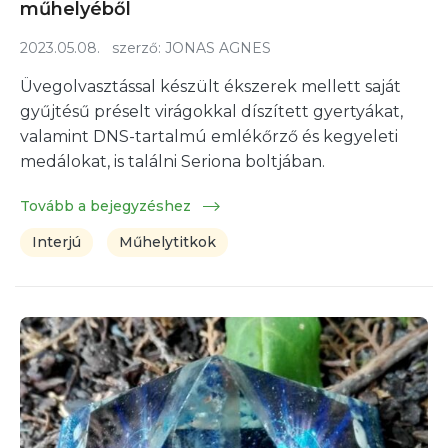
műhelyéből
2023.05.08.
szerző:
JONAS AGNES
Üvegolvasztással készült ékszerek mellett saját
gyűjtésű préselt virágokkal díszített gyertyákat,
valamint DNS-tartalmú emlékőrző és kegyeleti
medálokat, is találni Seriona boltjában.
Tovább a bejegyzéshez
Interjú
Műhelytitkok