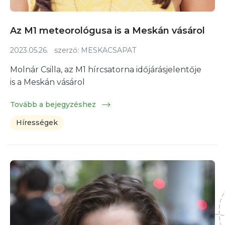
Az M1 meteorológusa is a Meskán vásárol
2023.05.26.
szerző:
MESKACSAPAT
Molnár Csilla, az M1 hírcsatorna időjárásjelentője
is a Meskán vásárol
Tovább a bejegyzéshez
Hírességek