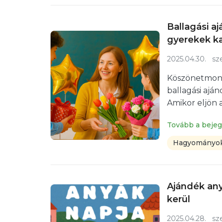
Ballagási 
gyerekek ka
2025.04.30.
sze
Köszönetmondá
ballagási ajá
Amikor eljön 
Tovább a beje
Hagyományok
Ajándék any
kerül
2025.04.28.
sze