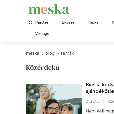
Piactér
Ékszer
Táska
Vintage
meska
blog
témák
Közérdekű
Kicsik, ked
ajándékötle
2025.06.10.
sze
Nem kell nagy