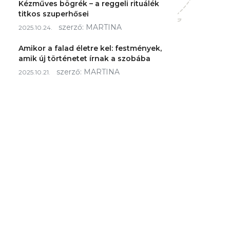
Kézműves bögrék – a reggeli rituálék
titkos szuperhősei
szerző:
MARTINA
2025.10.24.
Amikor a falad életre kel: festmények,
amik új történetet írnak a szobába
szerző:
MARTINA
2025.10.21.