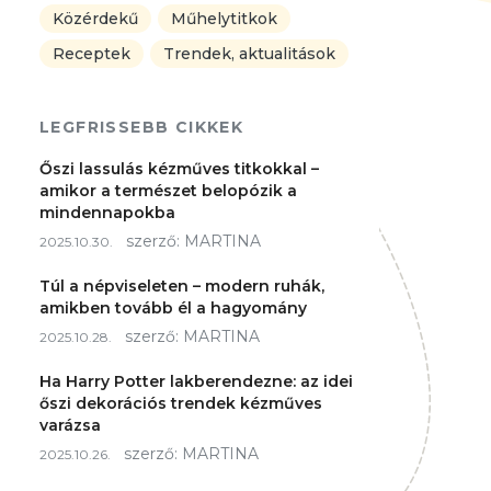
Közérdekű
Műhelytitkok
Receptek
Trendek, aktualitások
LEGFRISSEBB CIKKEK
Őszi lassulás kézműves titkokkal –
amikor a természet belopózik a
mindennapokba
szerző:
MARTINA
2025.10.30.
Túl a népviseleten – modern ruhák,
amikben tovább él a hagyomány
szerző:
MARTINA
2025.10.28.
Ha Harry Potter lakberendezne: az idei
őszi dekorációs trendek kézműves
varázsa
szerző:
MARTINA
2025.10.26.