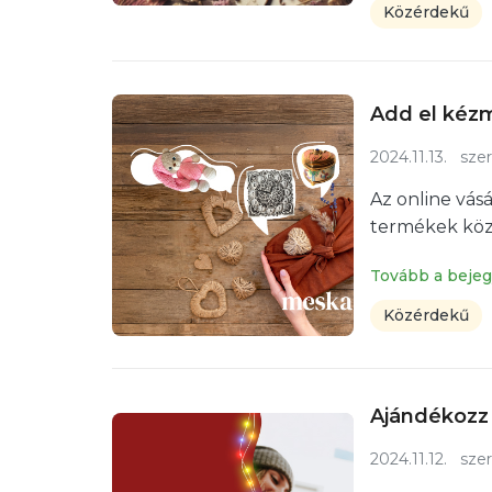
Közérdekű
Add el kéz
2024.11.13.
szer
Az online vásá
termékek közöt
Tovább a beje
Közérdekű
Ajándékozz 
2024.11.12.
szer