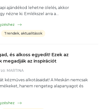
api ajándékod lehetne ölelés, akkor
így nézne ki. Emlékszel arra a…
gyzéshez
Trendek, aktualitások
ad, és alkoss egyedit! Ezek az
 megadják az inspirációt
ző:
MARTINA
aját kézműves alkotásaidat! A Meskán nemcsak
mékeket, hanem rengeteg alapanyagot és
gyzéshez