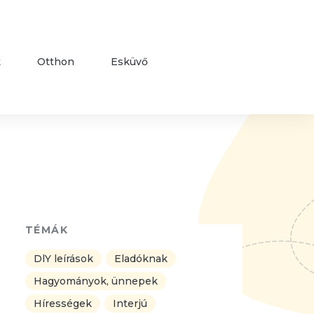
k
Otthon
Esküvő
TÉMÁK
DlY leírások
Eladóknak
Hagyományok, ünnepek
Hírességek
Interjú