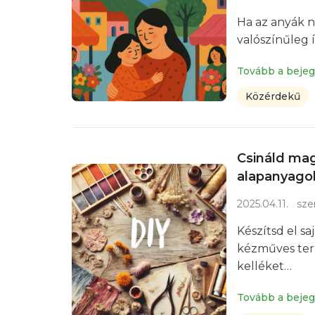
Ha az anyák n
valószínűleg 
Tovább a beje
Közérdekű
Csináld mag
alapanyagok
2025.04.11.
szer
Készítsd el s
kézműves ter
kelléket…
Tovább a beje