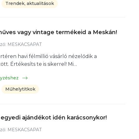
Trendek, aktualitások
műves vagy vintage termékeid a Meskán!
ző:
MESKACSAPAT
rtéren havi félmillió vásárló nézelődik a
t. Értékesíts te is sikerrel! Mi…
gyzéshez
Műhelytitkok
egyedi ajándékot idén karácsonykor!
ző:
MESKACSAPAT