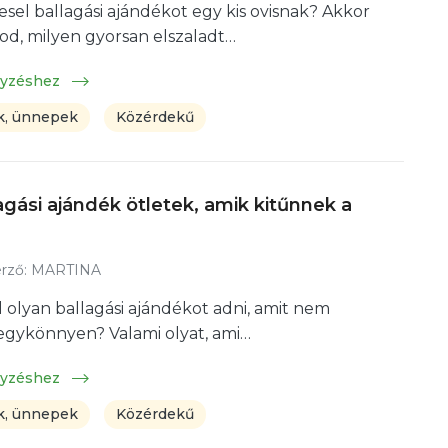
esel ballagási ajándékot egy kis ovisnak? Akkor
d, milyen gyorsan elszaladt…
gyzéshez
, ünnepek
Közérdekű
lagási ajándék ötletek, amik kitűnnek a
rző:
MARTINA
l olyan ballagási ajándékot adni, amit nem
 egykönnyen? Valami olyat, ami…
gyzéshez
, ünnepek
Közérdekű