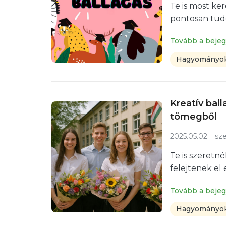
Te is most ker
pontosan tudo
Tovább a beje
Hagyományok
Kreatív bal
tömegből
2025.05.02.
sze
Te is szeretné
felejtenek el
Tovább a beje
Hagyományok