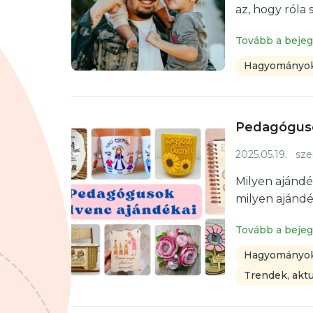
az, hogy róla 
Tovább a beje
Hagyományok
Pedagóguso
2025.05.19.
sze
Milyen ajánd
milyen ajándé
Tovább a beje
Hagyományok
Trendek, aktu