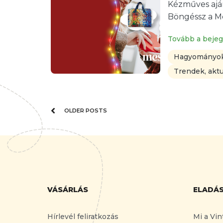
Kézműves ajá
Böngéssz a M
Tovább a beje
Hagyományok
Trendek, aktu
OLDER POSTS
VÁSÁRLÁS
ELADÁ
Hírlevél feliratkozás
Mi a Vin