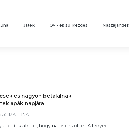
Ruha
Játék
Ovi- és sulikezdés
Nászajándé
vesek és nagyon betalálnak –
tek apák napjára
rző:
MARTINA
 ajándék ahhoz, hogy nagyot szóljon. A lényeg