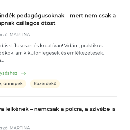
ajándék pedagógusoknak – mert nem csak a
pnak csillagos ötöst
rző:
MARTINA
s stílusosan és kreatívan! Vidám, praktikus
ndékok, amik különlegesek és emlékezetesek.
a…
gyzéshez
, ünnepek
Közérdekű
a lelkének – nemcsak a polcra, a szívébe is
rző:
MARTINA