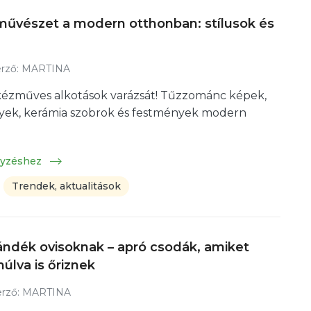
űvészet a modern otthonban: stílusok és
rző:
MARTINA
kézműves alkotások varázsát! Tűzzománc képek,
ek, kerámia szobrok és festmények modern
gyzéshez
Trendek, aktualitások
jándék ovisoknak – apró csodák, amiket
lva is őriznek
rző:
MARTINA