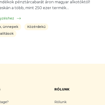
ndékok pénztárcabarát áron magyar alkotóktól!
eskán a több, mint 250 ezer termék…
gyzéshez
, ünnepek
Közérdekű
alitások
S
RÓLUNK
tage?
Rólunk