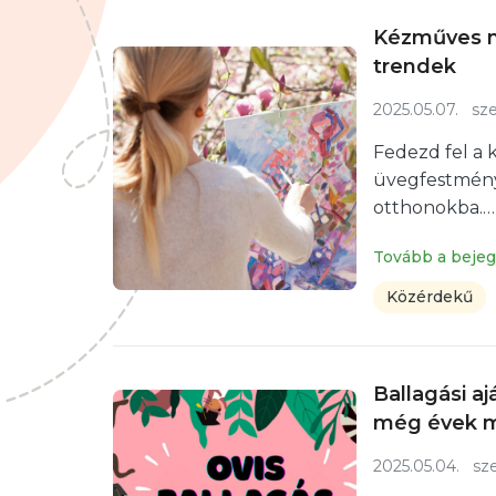
Kézműves m
trendek
2025.05.07.
sze
Fedezd fel a 
üvegfestmény
otthonokba.…
Tovább a beje
Közérdekű
Ballagási a
még évek mú
2025.05.04.
sze