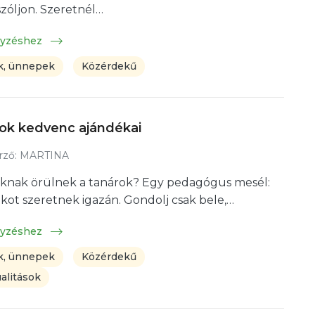
szóljon. Szeretnél…
gyzéshez
, ünnepek
Közérdekű
k kedvenc ajándékai
rző:
MARTINA
éknak örülnek a tanárok? Egy pedagógus mesél:
kot szeretnek igazán. Gondolj csak bele,…
gyzéshez
, ünnepek
Közérdekű
alitások