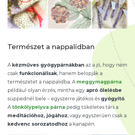
Természet a nappalidban
A
kézműves gyógypárnákban
az a jó, hogy nem
csak
funkcionálisak
, hanem belopják a
természetet a nappalidba. A
meggymagpárna
például olyan érzés, mintha egy
apró ölelésbe
süppednél bele – egyszerre játékos és
gyógyító
.
A
tönkölypelyva párna
pedig tökéletes társ a
meditációhoz, jógához
, vagy egyszerűen csak a
kedvenc sorozatodhoz
a kanapén.