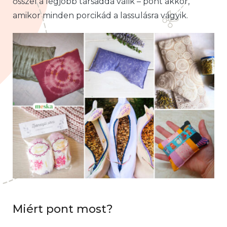
ősszel a legjobb társaddá válik – pont akkor,
amikor minden porcikád a lassulásra vágyik.
Miért pont most?