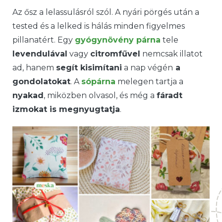
Az ősz a lelassulásról szól. A nyári pörgés után a
tested és a lelked is hálás minden figyelmes
pillanatért. Egy
gyógynövény párna
tele
levendulával
vagy
citromfűvel
nemcsak illatot
ad, hanem
segít kisimítani
a nap végén
a
gondolatokat
. A
sópárna
melegen tartja a
nyakad
, miközben olvasol, és még a
fáradt
izmokat is megnyugtatja
.