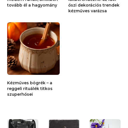
tovább él a hagyomány
őszi dekorációs trendek
kézműves varázsa
Kézműves bögrék – a
reggeli rituálék titkos
szuperhősei