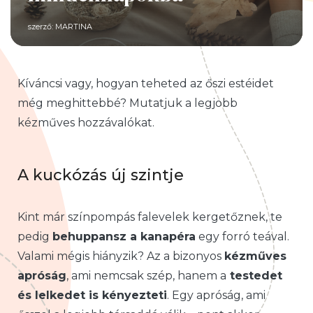
szerző:
MARTINA
Kíváncsi vagy, hogyan teheted az őszi estéidet
még meghittebbé? Mutatjuk a legjobb
kézműves hozzávalókat.
A kuckózás új szintje
Kint már színpompás falevelek kergetőznek, te
pedig
behuppansz a kanapéra
egy forró teával.
Valami mégis hiányzik? Az a bizonyos
kézműves
apróság
, ami nemcsak szép, hanem a
testedet
és lelkedet is kényezteti
. Egy apróság, ami