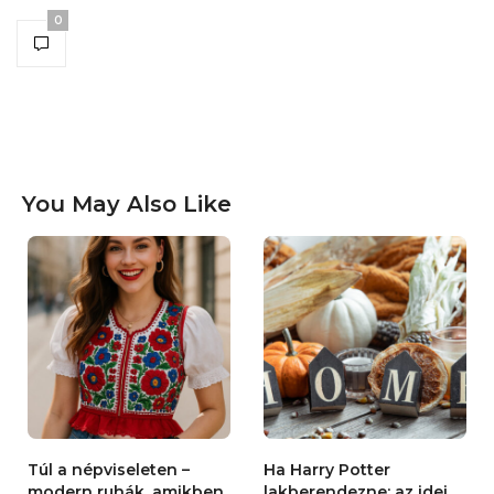
0
You May Also Like
Túl a népviseleten –
Ha Harry Potter
modern ruhák, amikben
lakberendezne: az idei