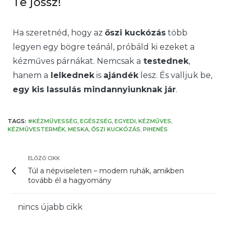
Te jössz!
Ha szeretnéd, hogy az
őszi kuckózás
több
legyen egy bögre teánál, próbáld ki ezeket a
kézműves párnákat. Nemcsak a
testednek
,
hanem a
lelkednek
is
ajándék
lesz. És valljuk be,
egy kis lassulás mindannyiunknak jár
.
TAGS:
#KÉZMŰVESSÉG
,
EGÉSZSÉG
,
EGYEDI
,
KÉZMŰVES
,
KÉZMŰVESTERMÉK
,
MESKA
,
ŐSZI KUCKÓZÁS
,
PIHENÉS
ELŐZŐ CIKK
Túl a népviseleten – modern ruhák, amikben
tovább él a hagyomány
nincs újabb cikk