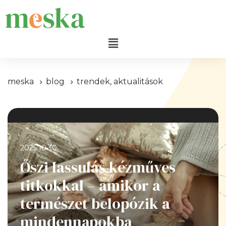
meska
blog
trendek, aktualitások
2025.10.30.
Őszi lassulás kézműves
titkokkal – amikor a
természet belopózik a
mindennapokba