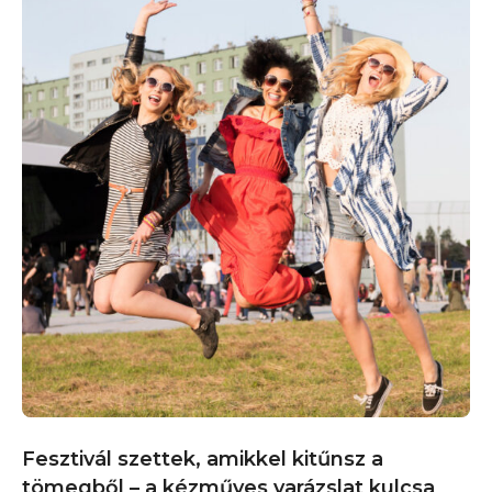
Fesztivál szettek, amikkel kitűnsz a
tömegből – a kézműves varázslat kulcsa