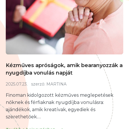
Kézműves apróságok, amik bearanyozzák a
nyugdíjba vonulás napját
2025.07.23.
szerző:
MARTINA
Finoman kidolgozott kézműves meglepetések
nőknek és férfiaknak nyugdíjba vonulásra:
ajándékok, amik kreatívak, egyediek és
szerethetőek.…