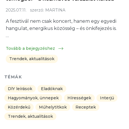
2025.07.11.
szerző:
MARTINA
A fesztivál nem csak koncert, hanem egy egyedi
hangulat, energikus közösség – és önkifejezés is.
…
Tovább a bejegyzéshez
Trendek, aktualitások
TÉMÁK
DlY leírások
Eladóknak
Hagyományok, ünnepek
Hírességek
Interjú
Közérdekű
Műhelytitkok
Receptek
Trendek, aktualitások