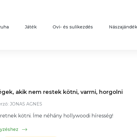
Ruha
Játék
Ovi- és sulikezdés
Nászajándé
égek, akik nem restek kötni, varrni, horgolni
rző:
JONAS AGNES
zeretnek kötni. Íme néhány hollywoodi híresség!
gyzéshez