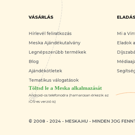
VÁSÁRLÁS
ELADÁ
Hírlevél feliratkozás
Mi a Vin
Meska Ajándékutalvány
Eladok 
Legnépszerűbb termékek
Díjszab
Blog
Médiaaj
Ajándékötletek
Segítség
Tematikus válogatások
Töltsd le a Meska alkalmazását
Android-os telefonodra (hamarosan érkezik az
iOS-es verzió is)
© 2008 - 2024 - MESKA.HU - MINDEN JOG FENN