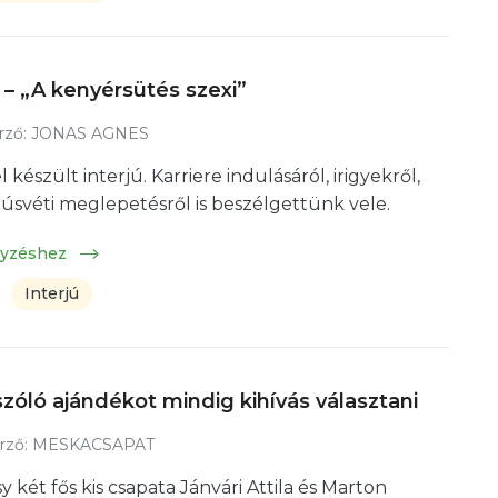
 – „A kenyérsütés szexi”
rző:
JONAS AGNES
l készült interjú. Karriere indulásáról, irigyekről,
húsvéti meglepetésről is beszélgettünk vele.
gyzéshez
Interjú
szóló ajándékot mindig kihívás választani
rző:
MESKACSAPAT
 két fős kis csapata Jánvári Attila és Marton