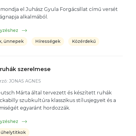
 mondja el Juhász Gyula Forgácsillat című versét
lágnapja alkalmából.
gyzéshez
, ünnepek
Hírességek
Közérdekű
y ruhák szerelmese
rző:
JONAS AGNES
utsch Márta által tervezett és készített ruhák
ckabilly szubkultúra klasszikus stílusjegyeit és a
emiségét egyaránt hordozzák.
gyzéshez
űhelytitkok