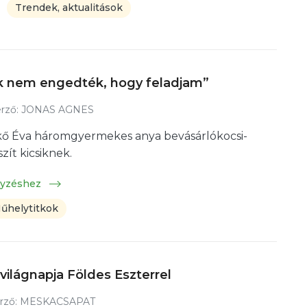
Trendek, aktualitások
k nem engedték, hogy feladjam”
rző:
JONAS AGNES
ő Éva háromgyermekes anya bevásárlókocsi-
zít kicsiknek.
gyzéshez
űhelytitkok
 világnapja Földes Eszterrel
rző:
MESKACSAPAT