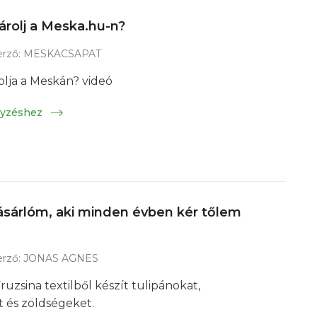
rolj a Meska.hu-n?
rző:
MESKACSAPAT
lja a Meskán? videó
gyzéshez
ásárlóm, aki minden évben kér tőlem
rző:
JONAS AGNES
uzsina textilből készít tulipánokat,
 és zöldségeket.