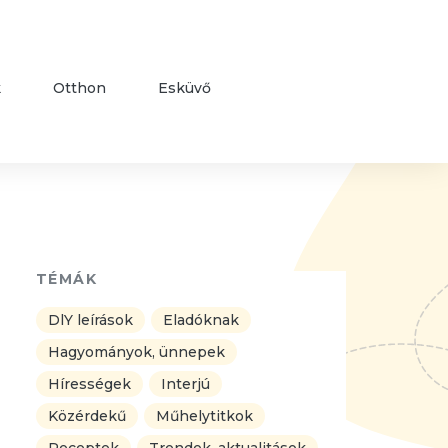
k
Otthon
Esküvő
TÉMÁK
DlY leírások
Eladóknak
Hagyományok, ünnepek
Hírességek
Interjú
Közérdekű
Műhelytitkok