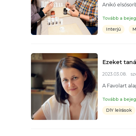
Anikó elsősor
Tovább a beje
Interjú
M
Ezeket taná
2023.03.08.
sze
A Favolart ala
Tovább a beje
DlY leírások