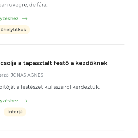
ban üvegre, de fára…
gyzéshez
űhelytitkok
csolja a tapasztalt festő a kezdőknek
rző:
JONAS AGNES
pítóját a festészet kulisszáiról kérdeztük.
gyzéshez
Interjú