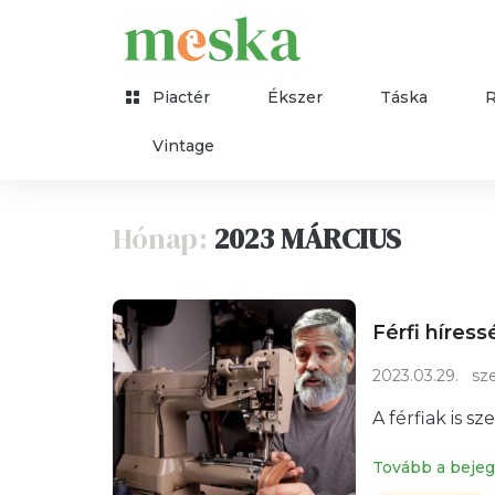
Piactér
Ékszer
Táska
Vintage
Hónap:
2023 MÁRCIUS
Férfi híress
2023.03.29.
sze
A férfiak is s
Tovább a beje