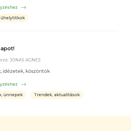
gyzéshez
űhelytitkok
apot!
rző:
JONAS AGNES
, idézetek, köszöntök
gyzéshez
, ünnepek
Trendek, aktualitások