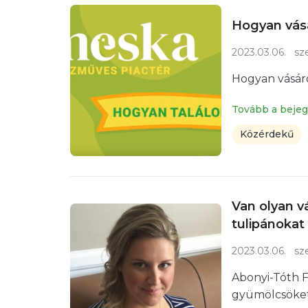
Hogyan vásá
2023.03.06.
sze
Hogyan vásáro
Tovább a beje
Közérdekű
Van olyan v
tulipánokat
2023.03.06.
sze
Abonyi-Tóth Fr
gyümölcsöket