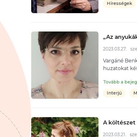
Hírességek
„Az anyuká
2023.03.27.
sze
Vargáné Benk
huzatokat kés
Tovább a beje
Interjú
M
A költészet
2023.03.21.
sze