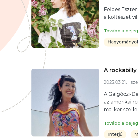
Földes Eszter
a költészet vi
Tovább a beje
Hagyományok
A rockabill
2023.03.21.
sze
A Galgóczi-De
az amerikai ro
mai kor szell
Tovább a beje
Interjú
M