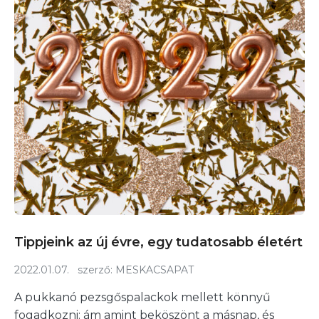
Tippjeink az új évre, egy tudatosabb életért
2022.01.07.
szerző:
MESKACSAPAT
A pukkanó pezsgőspalackok mellett könnyű
fogadkozni: ám amint beköszönt a másnap, és