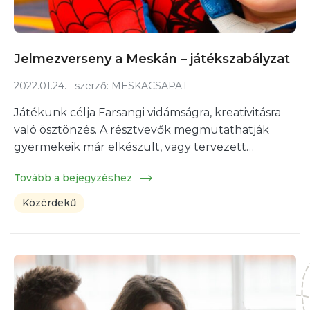
Jelmezverseny a Meskán – játékszabályzat
2022.01.24.
szerző:
MESKACSAPAT
Játékunk célja Farsangi vidámságra, kreativitásra
való ösztönzés. A résztvevők megmutathatják
gyermekeik már elkészült, vagy tervezett…
Tovább a bejegyzéshez
Közérdekű