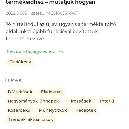
termékeidhez – mutatjuk hogyan
2022.01.05.
szerző:
MESKACSAPAT
Jó hírrel indul az új év, ugyanis a termékfeltöltő
oldalunkat újabb funkcióval bővítettük.
Innentől kezdve…
Tovább a bejegyzéshez
Eladóknak
TÉMÁK
DlY leírások
Eladóknak
Hagyományok, ünnepek
Hírességek
Interjú
Közérdekű
Műhelytitkok
Receptek
Trendek, aktualitások