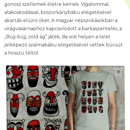
gonosz szellemek életre kelnek. Vigalommal,
alakoskodással, boszorkánybábu elégetésével
akarták elűzni őket. A magyar népszokásokban a
virágvasárnaphoz kapcsolódott a barkaszentelés, a
„Bújj-bújj, zöld ág” játék, de sok helyen a telet
jelképező szalmabábu elégetésével vettek búcsút
a hosszú téltől.