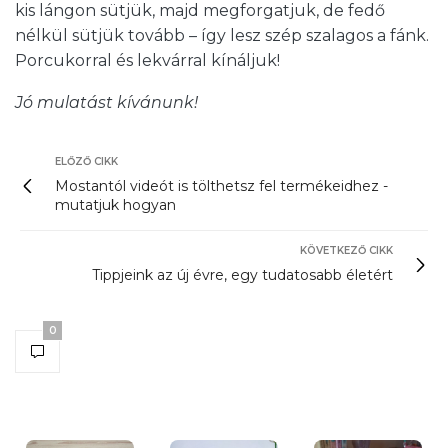
kis lángon sütjük, majd megforgatjuk, de fedő
nélkül sütjük tovább – így lesz szép szalagos a fánk.
Porcukorral és lekvárral kínáljuk!
Jó mulatást kívánunk!
ELŐZŐ CIKK
Mostantól videót is tölthetsz fel termékeidhez -
mutatjuk hogyan
KÖVETKEZŐ CIKK
Tippjeink az új évre, egy tudatosabb életért
0