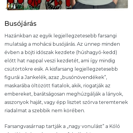
Busójárás
Hazánkban az egyik legjellegzetesebb farsangi
mulatság a mohácsi busójárás. Az ünnep minden
évben a böjti időszak kezdete (húshagyó-kedd)
előtt hat nappal veszi kezdetét, ami így mindig
csütörtökre esik. A kisfarsang legjellegzetesebb
figurái a Jankelék, azaz „busónövendékek”,
maskarába öltözött fiatalok, akik, riogatják az
embereket, barátságosan meghúzgálják a lányok,
asszonyok haját, vagy épp lisztet szórva teremtenek
riadalmat a szebbik nem körében.
Farsangvasárnap tartják a „nagy vonulást” a Kóló