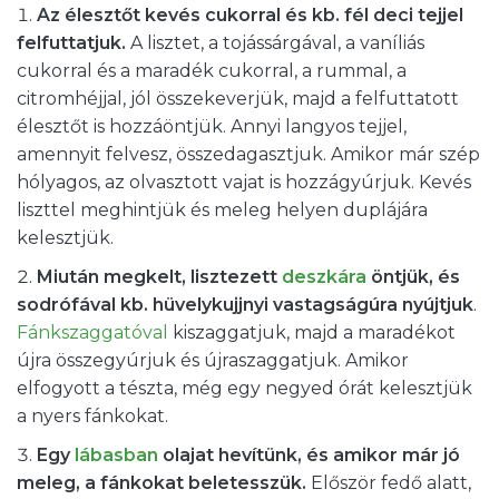
Az élesztőt kevés cukorral és kb. fél deci tejjel
felfuttatjuk.
A lisztet, a tojássárgával, a vaníliás
cukorral és a maradék cukorral, a rummal, a
citromhéjjal, jól összekeverjük, majd a felfuttatott
élesztőt is hozzáöntjük. Annyi langyos tejjel,
amennyit felvesz, összedagasztjuk. Amikor már szép
hólyagos, az olvasztott vajat is hozzágyúrjuk. Kevés
liszttel meghintjük és meleg helyen duplájára
kelesztjük.
Miután megkelt, lisztezett
deszkára
öntjük, és
sodrófával kb. hüvelykujjnyi vastagságúra nyújtjuk
.
Fánkszaggatóval
kiszaggatjuk, majd a maradékot
újra összegyúrjuk és újraszaggatjuk. Amikor
elfogyott a tészta, még egy negyed órát kelesztjük
a nyers fánkokat.
Egy
lábasban
olajat hevítünk, és amikor már jó
meleg, a fánkokat beletesszük.
Először fedő alatt,