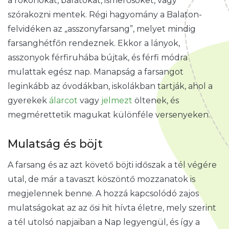
a rokonokat, barátokat, ismerősöket, vagy
szórakozni mentek. Régi hagyomány a Balaton-
felvidéken az „asszonyfarsang”, melyet mindig
farsanghétfőn rendeznek. Ekkor a lányok,
asszonyok férfiruhába bújtak, és férfi módra
mulattak egész nap. Manapság a farsangot
leginkább az óvodákban, iskolákban tartják, ahol a
gyerekek
álarcot
vagy
jelmezt
öltenek, és
megmérettetik magukat különféle versenyeken.
Mulatság és böjt
A farsang és az azt követő böjti időszak a tél végére
utal, de már a tavaszt köszöntő mozzanatok is
megjelennek benne. A hozzá kapcsolódó zajos
mulatságokat az az ősi hit hívta életre, mely szerint
a tél utolsó napjaiban a Nap legyengül, és így a