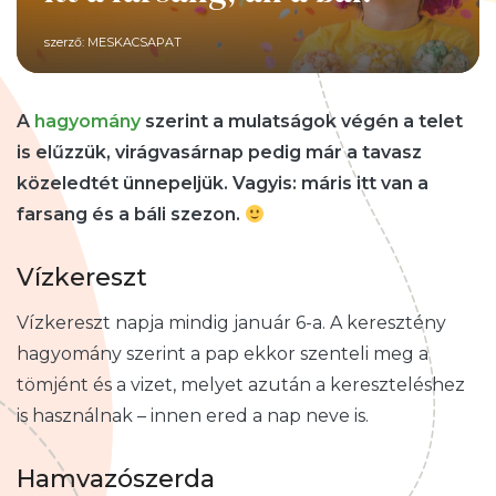
szerző:
MESKACSAPAT
A
hagyomány
szerint a mulatságok végén a telet
is elűzzük, virágvasárnap pedig már a tavasz
közeledtét ünnepeljük. Vagyis: máris itt van a
farsang és a báli szezon.
Vízkereszt
Vízkereszt
napja mindig január 6-a. A keresztény
hagyomány szerint a pap ekkor szenteli meg a
tömjént és a vizet, melyet azután a kereszteléshez
is használnak – innen ered a nap neve is.
Hamvazószerda