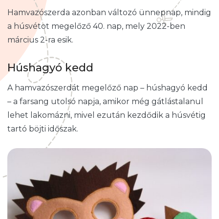
Hamvazószerda azonban változó ünnepnap, mindig
a húsvétot megelőző 40. nap, mely 2022-ben
március 2-ra esik.
Húshagyó kedd
A hamvazószerdát megelőző nap – húshagyó kedd
– a farsang utolsó napja, amikor még gátlástalanul
lehet lakomázni, mivel ezután kezdődik a húsvétig
tartó böjti időszak.