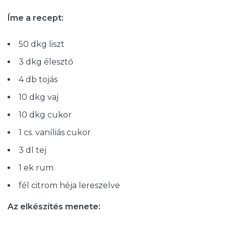
Íme a recept:
50 dkg liszt
3 dkg élesztő
4 db tojás
10 dkg vaj
10 dkg cukor
1 cs. vaníliás cukor
3 dl tej
1 ek rum
fél citrom héja lereszelve
Az elkészítés menete: