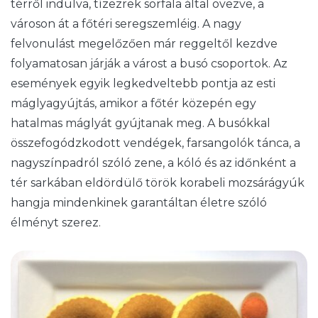
térről indulva, tízezrek sorfala által övezve, a
városon át a főtéri seregszemléig. A nagy
felvonulást megelőzően már reggeltől kezdve
folyamatosan járják a várost a busó csoportok. Az
események egyik legkedveltebb pontja az esti
máglyagyújtás, amikor a főtér közepén egy
hatalmas máglyát gyújtanak meg. A busókkal
összefogódzkodott vendégek, farsangolók tánca, a
nagyszínpadról szóló zene, a kóló és az időnként a
tér sarkában eldördülő török korabeli mozsárágyúk
hangja mindenkinek garantáltan életre szóló
élményt szerez.