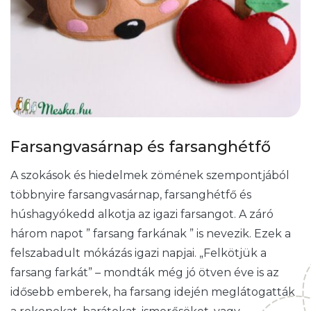
Farsangvasárnap és farsanghétfő
A szokások és hiedelmek zömének szempontjából
többnyire farsangvasárnap, farsanghétfő és
húshagyókedd alkotja az igazi farsangot. A záró
három napot ” farsang farkának ” is nevezik. Ezek a
felszabadult mókázás igazi napjai. „Felkötjük a
farsang farkát” – mondták még jó ötven éve is az
idősebb emberek, ha farsang idején meglátogatták