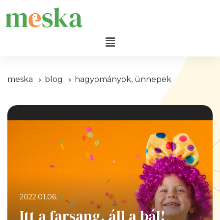
meska
blog
hagyományok, ünnepek
2022.01.06.
Itt a farsang, áll a bál!