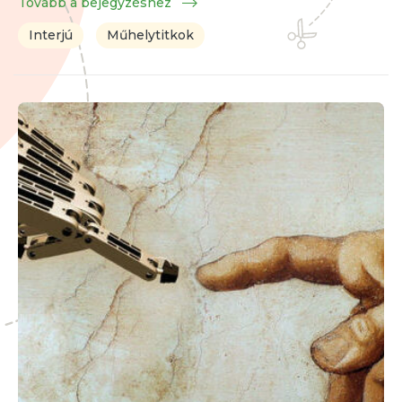
Tovább a bejegyzéshez
Interjú
Műhelytitkok