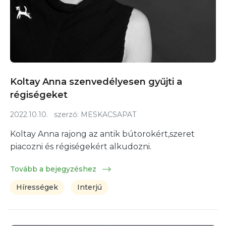
Koltay Anna szenvedélyesen gyűjti a
régiségeket
2022.10.10.
szerző:
MESKACSAPAT
Koltay Anna rajong az antik bútorokért,szeret
piacozni és régiségekért alkudozni.
Tovább a bejegyzéshez
Hírességek
Interjú