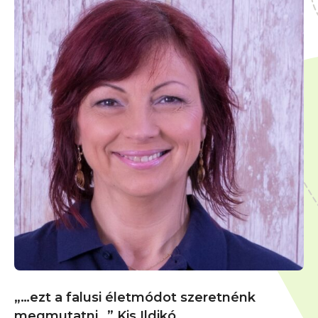
„…ezt a falusi életmódot szeretnénk
megmutatni…” Kis Ildikó