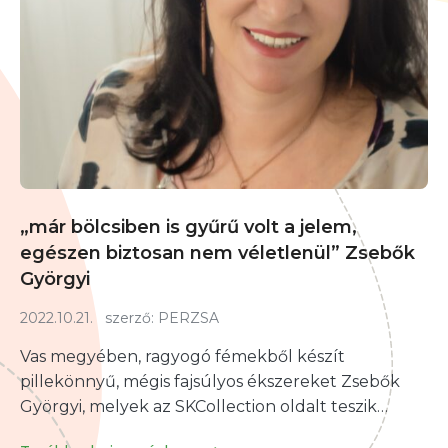
„már bölcsiben is gyűrű volt a jelem,
egészen biztosan nem véletlenül” Zsebők
Györgyi
2022.10.21.
szerző:
PERZSA
Vas megyében, ragyogó fémekből készít
pillekönnyű, mégis fajsúlyos ékszereket Zsebők
Györgyi, melyek az SKCollection oldalt teszik…