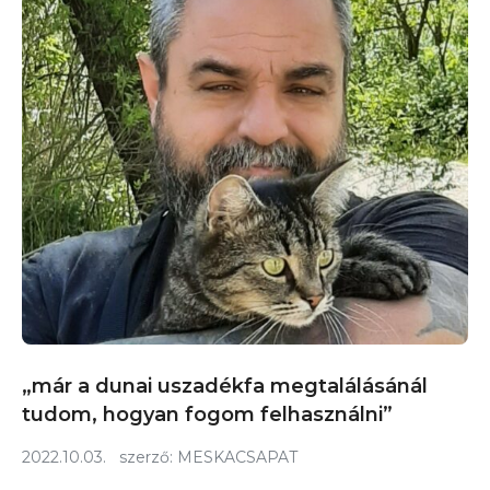
„már a dunai uszadékfa megtalálásánál
tudom, hogyan fogom felhasználni”
2022.10.03.
szerző:
MESKACSAPAT