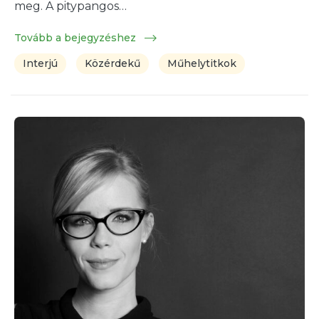
meg. A pitypangos…
Tovább a bejegyzéshez
Interjú
Közérdekű
Műhelytitkok