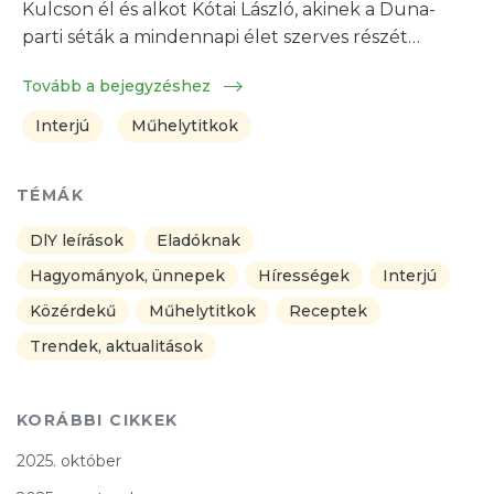
Kulcson él és alkot Kótai László, akinek a Duna-
parti séták a mindennapi élet szerves részét…
Tovább a bejegyzéshez
Interjú
Műhelytitkok
TÉMÁK
DlY leírások
Eladóknak
Hagyományok, ünnepek
Hírességek
Interjú
Közérdekű
Műhelytitkok
Receptek
Trendek, aktualitások
KORÁBBI CIKKEK
2025. október