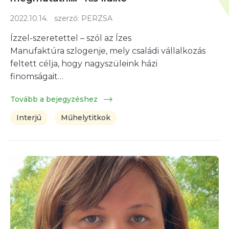
2022.10.14.
szerző:
PERZSA
Ízzel-szeretettel – szól az Ízes
Manufaktúra szlogenje, mely családi vállalkozás
feltett célja, hogy nagyszüleink házi
finomságait…
Tovább a bejegyzéshez
Interjú
Műhelytitkok