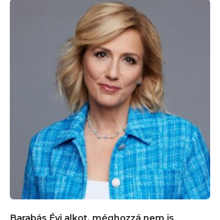
Barabás Évi alkot, méghozzá nem is