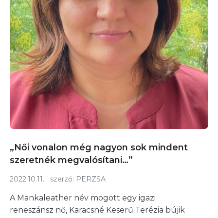
„Női vonalon még nagyon sok mindent
szeretnék megvalósítani…”
2022.10.11.
szerző:
PERZSA
A Mankaleather név mögött egy igazi
reneszánsz nő, Karacsné Keserű Terézia bújik