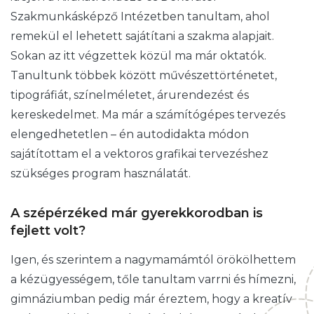
Szakmunkásképző Intézetben tanultam, ahol
remekül el lehetett sajátítani a szakma alapjait.
Sokan az itt végzettek közül ma már oktatók.
Tanultunk többek között művészettörténetet,
tipográfiát, színelméletet, árurendezést és
kereskedelmet. Ma már a számítógépes tervezés
elengedhetetlen – én autodidakta módon
sajátítottam el a vektoros grafikai tervezéshez
szükséges program használatát.
A szépérzéked már gyerekkorodban is
fejlett volt?
Igen, és szerintem a nagymamámtól örökölhettem
a kézügyességem, tőle tanultam varrni és hímezni,
gimnáziumban pedig már éreztem, hogy a kreatív