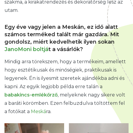
szakma, a kirakatrendezés és dekoratőrség lesz az
utam.
Egy éve vagy jelen a Meskán, ez idő alatt
számos terméked talált már gazdára. Mit
gondolsz, miért kedvelhetik ilyen sokan
JanoMoni boltjá
t a vásárlók?
Mindig arra törekszem, hogy a termékeim, amellett
hogy esztétikusak és minőségiek, praktikusak is
legyenek. Én is ilyesmit szeretek ajándékba adni és
kapni. Az egyik legjobb példa erre talán a
babakincs-emlékőrző
, melyeknek nagy sikere volt
a baráti körömben. Ezen felbuzdulva töltöttem fel
a fotókat a
Meská
ra.