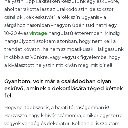
helyszín. Épp Lakitelken készülünk egy esküvőre,
ahol terrakotta lesz az uralkodó szín, de sokszor
csinálok „kék esküvőt”, a kék szín ugyanis – a
sárgához hasonlóan –nagyon üdén tud hatni egy
10-20 éves
vintage
hangulatú étteremben. Mindig
hangsúlyozni szoktam azonban, hogy nem kell a
trendet követni, ha nem szimpatikusak. Hallgassunk
inkább a szívünkre, vagy vegyük figyelembe, hogy
a kiválasztott helyszín mit kíván meg, mit bír el!
Gyanítom, volt már a családodban olyan
esküvő, aminek a dekorálására téged kértek
fel.
Hogyne, többször is, a baráti társaságomban is!
Borzasztó nagy kihívás számomra, amikor egyszerre
vagyok vendég és dekoratőr. Kellően el is szoktam