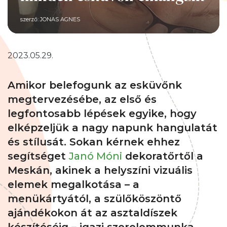
szerző:
JONAS AGNES
2023.05.29.
Amikor belefogunk az esküvőnk
megtervezésébe, az első és
legfontosabb lépések egyike, hogy
elképzeljük a nagy napunk hangulatát
és stílusát. Sokan kérnek ehhez
segítséget
Janó Móni
dekoratőrtől a
Meskán, akinek a helyszíni vizuális
elemek megalkotása – a
menükártyától, a szülőköszöntő
ajándékokon át az asztaldíszek
készítéséig – igazi szerelemmunka.