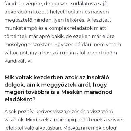
fáradni a végére, de persze csodálatos a saját
dekorációm között helyet foglalni és nagyon
megtisztelő minden ilyen felkérés. A feszített
munkatempó és a komplex feladatok miatt
történtek már apró bakik, de ezeken már előre
mosolyogni szoktam. Egyszer például nem vittem
váltócipőt, így a hosszú ruhám alól a sportcipőm
kandikált ki.
Mik voltak kezdetben azok az inspiráló
dolgok, amik meggyőztek arról, hogy
megéri továbbra is a Meskán maradnod
eladóként?
A sok pozitív, kedves visszajelzés és a visszatérő
vásárlók. Mindezek a mai napig erősítenek a szívvel-
lélekkel való alkotásban. Meskázni remek dolog!