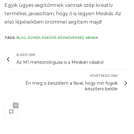
Egyik ügyes segítőmnek vannak szép kreatív
termékei, javasoltam, hogy ő is legyen Meskás. Az
első lépésekben örömmel segítem majd!
TAGS:
BLOG
,
EGYEDI
,
ESKÜVŐ
,
KÉZMŰVESSÉG
,
MESKA
ELŐZŐ CIKK
Az M1 meteorológusa is a Meskán vásárol
KÖVETKEZŐ CIKK
Én meg is beszélem a fával, hogy mit fogok
készíteni belőle
0