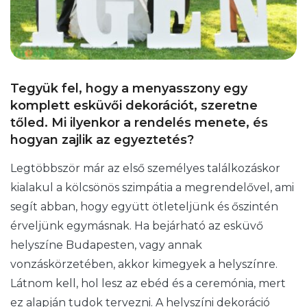
Tegyük fel, hogy a menyasszony egy
komplett esküvői dekorációt, szeretne
tőled. Mi ilyenkor a rendelés menete, és
hogyan zajlik az egyeztetés?
Legtöbbször már az első személyes találkozáskor
kialakul a kölcsönös szimpátia a megrendelővel, ami
segít abban, hogy együtt ötleteljünk és őszintén
érveljünk egymásnak. Ha bejárható az esküvő
helyszíne Budapesten, vagy annak
vonzáskörzetében, akkor kimegyek a helyszínre.
Látnom kell, hol lesz az ebéd és a ceremónia, mert
ez alapján tudok tervezni. A helyszíni dekoráció