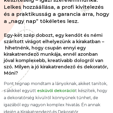
Lelkes hozzáállása, a profi kivitelezés
és a praktikusság a garancia arra, hogy
a „nagy nap” tökéletes lesz.
Egy-két szép dobozt, egy kendőt és némi
szárított virágot elhelyezünk a kirakatban –
hihetnénk, hogy csupán ennyi egy
kirakatrendező munkája, ennél azonban
jóval komplexebb, kreatívabb dologról van
szó. Milyen a jó kirakatrendező és dekoratőr,
Móni?
Pont tegnap mondtam a lányoknak, akiket tanítok,
s akikkel együtt
esküvői dekoráció
t készítek, hogy
a dekoratőrség kívülről könnyűnek tűnhet, de
igazából egy nagyon komplex hivatás. Én annak
idején a Kirakatrendező és Dekoratőr