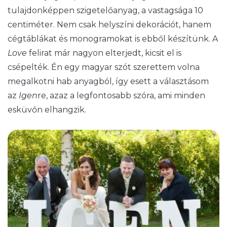
tulajdonképpen szigetelőanyag, a vastagsága 10
centiméter. Nem csak helyszíni dekorációt, hanem
cégtáblákat és monogramokat is ebből készítünk. A
Love
felirat már nagyon elterjedt, kicsit el is
csépelték. Én egy magyar szót szerettem volna
megalkotni hab anyagból, így esett a választásom
az
Igen
re, azaz a legfontosabb szóra, ami minden
esküvőn elhangzik.