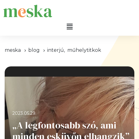
meska
blog
interjú
,
műhelytitkok
2023.05.29.
„A legfontosabb szó, ami
minden esküvőn elhangzik”