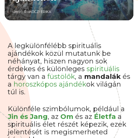
szerző:
RAKOCZI ERIKA
A legkülönfélébb spirituális
ajándékok közül mutatunk be
néhányat, hiszen nagyon sok
érdekes és különleges
spirituális
tárgy van a
füstölők
, a
mandalák
és
a
horoszkópos ajándék
ok világán
túl is.
Különféle szimbólumok, például a
Jin és Jang
, az
Om
és az
Életfa
a
spirituális élet részét képezik, ezek
jelentését is megismerheted