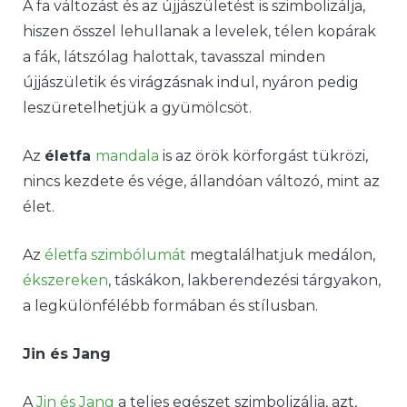
A fa változást és az újjászületést is szimbolizálja,
hiszen ősszel lehullanak a levelek, télen kopárak
a fák, látszólag halottak, tavasszal minden
újjászületik és virágzásnak indul, nyáron pedig
leszüretelhetjük a gyümölcsöt.
Az
életfa
mandala
is az örök körforgást tükrözi,
nincs kezdete és vége, állandóan változó, mint az
élet.
Az
életfa szimbólumát
megtalálhatjuk medálon,
ékszereken
, táskákon, lakberendezési tárgyakon,
a legkülönfélébb formában és stílusban.
Jin és Jang
A
Jin és Jang
a teljes egészet szimbolizálja, azt,