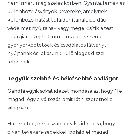
nem ismert még széles körben. Gyanta, fémek és
különböző ásványok keveréke, amelynek
különböző hatást tulajdonítanak: például
védelmet nyújtanak vagy megerősítik a test
energiamezejét. Önmagukban is szemet
gyönyörködtetőek és csodálatos látványt
nyújtanak és lakásunk különleges díszei
lehetnek.
Tegyük szebbé és békésebbé a világot
Gandhi egyik sokat idézet mondása az, hogy “Te
magad légy a változás, amit látni szeretnél a
világban”.
Ha teheted, néha szánj egy kis időt arra, hogy
olyan tevékenységekkel foglald el magad,