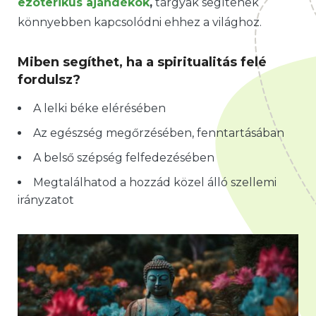
ezoterikus ajándékok
,
tárgyak segítenek
könnyebben kapcsolódni ehhez a világhoz.
Miben segíthet, ha a spiritualitás felé
fordulsz?
A lelki béke elérésében
Az egészség megőrzésében, fenntartásában
A belső szépség felfedezésében
Megtalálhatod a hozzád közel álló szellemi
irányzatot