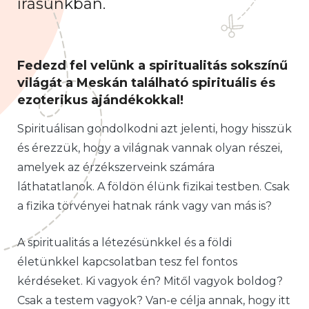
írásunkban.
Fedezd fel velünk a spiritualitás sokszínű
világát a Meskán található spirituális és
ezoterikus ajándékokkal!
Spirituálisan gondolkodni azt jelenti, hogy hisszük
és érezzük, hogy a világnak vannak olyan részei,
amelyek az érzékszerveink számára
láthatatlanok. A földön élünk fizikai testben. Csak
a fizika törvényei hatnak ránk vagy van más is?
A spiritualitás a létezésünkkel és a földi
életünkkel kapcsolatban tesz fel fontos
kérdéseket. Ki vagyok én? Mitől vagyok boldog?
Csak a testem vagyok? Van-e célja annak, hogy itt