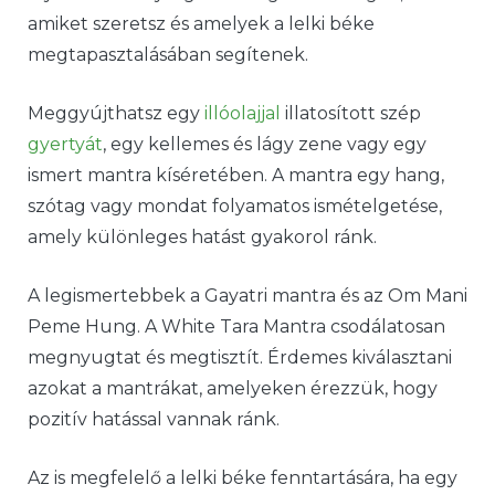
amiket szeretsz és amelyek a lelki béke
megtapasztalásában segítenek.
Meggyújthatsz egy
illóolajjal
illatosított szép
gyertyát
, egy kellemes és lágy zene vagy egy
ismert mantra kíséretében. A mantra egy hang,
szótag vagy mondat folyamatos ismételgetése,
amely különleges hatást gyakorol ránk.
A legismertebbek a Gayatri mantra és az Om Mani
Peme Hung. A White Tara Mantra csodálatosan
megnyugtat és megtisztít. Érdemes kiválasztani
azokat a mantrákat, amelyeken érezzük, hogy
pozitív hatással vannak ránk.
Az is megfelelő a lelki béke fenntartására, ha egy