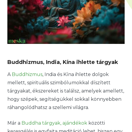
Buddhizmus, India, Kína ihlette tárgyak
A
Buddhizmus
, India és Kína ihlette dolgok
mellett, spirituális szimbólumokkal díszített
tárgyakat, ékszereket is találsz, amelyek amellett,
hogy szépek, segítségükkel sokkal könnyebben
ráhangolódhatsz a szellemi világra.
Már a
Buddha tárgyak, ajándékok
közötti
keresgélés is egyfajta meditáció lehet, hiszen egy