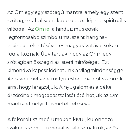
Az Om egy egy szótagú mantra, amely egy szent
szótag, ez által segít kapcsolatba lépni a spirituális
világgal. Az
Om jel
a hinduizmus egyik
legfontosabb szimbóluma, szent hangnak
tekintik. Jelentésével és magyarázatával sokan
foglalkoznak. Úgy tartják, hogy az Ohm egy
szótagban összegzi az isteni minőséget. Ezt
kimondva kapcsolódhatunk a világmindenséggel.
Az is segíthet az elmélyülésben, ha időt szánunk
arra, hogy lerajzoljuk. A nyugalom és a béke
érzésének megtapasztalását átélhetjük az Om
mantra elmélyült, ismételgetésével.
A felsorolt szimbólumokon kívül, különböző
szakrális szimbólumokat is találsz nálunk, az ősi