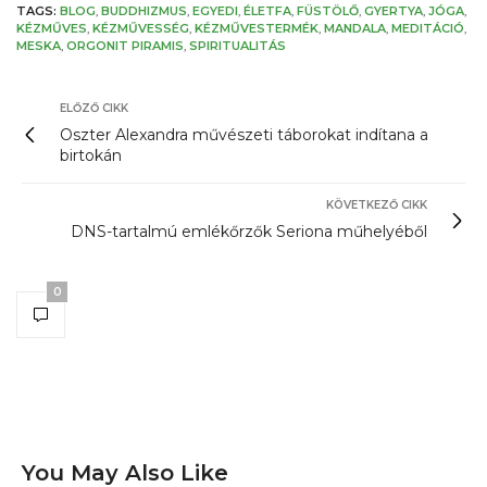
TAGS:
BLOG
,
BUDDHIZMUS
,
EGYEDI
,
ÉLETFA
,
FÜSTÖLŐ
,
GYERTYA
,
JÓGA
,
KÉZMŰVES
,
KÉZMŰVESSÉG
,
KÉZMŰVESTERMÉK
,
MANDALA
,
MEDITÁCIÓ
,
MESKA
,
ORGONIT PIRAMIS
,
SPIRITUALITÁS
ELŐZŐ CIKK
Oszter Alexandra művészeti táborokat indítana a
birtokán
KÖVETKEZŐ CIKK
DNS-tartalmú emlékőrzők Seriona műhelyéből
0
You May Also Like