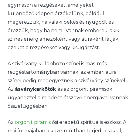
egymáson a rezgéseket, amelyeket
különbözőképpen érzékelünk, például
megérezzük, ha valaki békés és nyugodt és
érezzük, hogy ha nem. Vannak emberek, akik
színes energiamezőként vagy auraként látják
ezeket a rezgéseket vagy kisugárzást.
A szivárvány különböző színei is más-más
rezgéstartományban vannak, az emberi aura
színei pedig megegyeznek a szivárvány színeivel.
Az
ásványkarkötők
és az orgonit piramisok
ugyanezzel a mindent átszövő energiával vannak
összefüggésben.
Az
orgonit piramis
ősi eredetű spirituális eszköz. A
mai formájában a közelmúltban terjedt csak el,