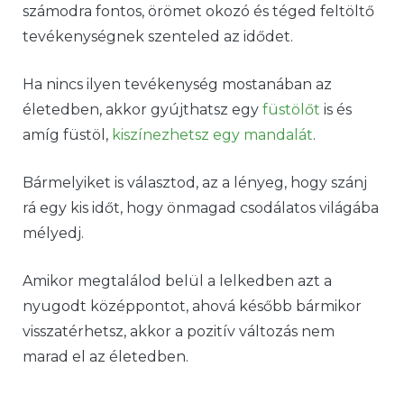
számodra fontos, örömet okozó és téged feltöltő
tevékenységnek szenteled az idődet.
Ha nincs ilyen tevékenység mostanában az
életedben, akkor gyújthatsz egy
füstölőt
is és
amíg füstöl,
kiszínezhetsz egy mandalát
.
Bármelyiket is választod, az a lényeg, hogy szánj
rá egy kis időt, hogy önmagad csodálatos világába
mélyedj.
Amikor megtalálod belül a lelkedben azt a
nyugodt középpontot, ahová később bármikor
visszatérhetsz, akkor a pozitív változás nem
marad el az életedben.