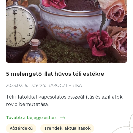
5 melengető illat hűvös téli estékre
2023.02.15.
szerző:
RAKOCZI ERIKA
Téli illatokkal kapcsolatos összeállítás és az illatok
rövid bemutatása.
Tovább a bejegyzéshez
Közérdekű
Trendek, aktualitások