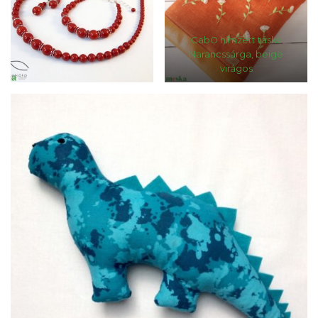
GabO hímzett táska
Narancssárga, beige
virágos