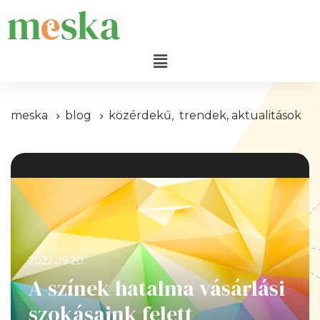
meska
blog
közérdekű
,
trendek, aktualitások
2022.09.20.
A színek hatalma vásárlási
szokásaink felett