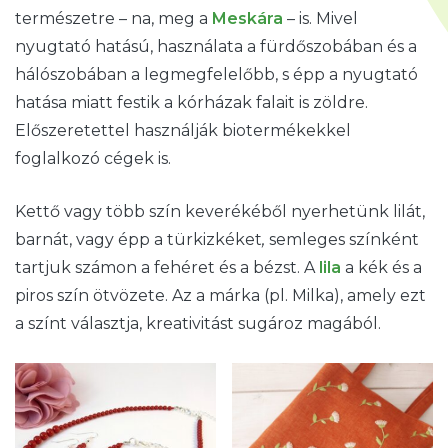
természetre – na, meg a
Meskára
– is. Mivel
nyugtató hatású, használata a fürdőszobában és a
hálószobában a legmegfelelőbb, s épp a nyugtató
hatása miatt festik a kórházak falait is zöldre.
Előszeretettel használják biotermékekkel
foglalkozó cégek is.
Kettő vagy több szín keverékéből nyerhetünk lilát,
barnát, vagy épp a türkizkéket
,
semleges színként
tartjuk számon a fehéret és a bézst. A
lila
a kék és a
piros szín ötvözete. Az a márka (pl. Milka), amely ezt
a színt választja, kreativitást sugároz magából.