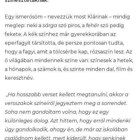
szinesztétáknak.
Egy ismerősöm – nevezzük most Klárinak – mindig
meglep: neki a
sárga
szó piros, a
fehér
szó pedig
fekete. A kék színhez már gyerekkorában az
eperfagyit társította, de persze pontosan tudta,
hogy a fagyi, amit a tölcsérbe kap, rózsaszín lesz. Az
ő világában mindennek színe van: színesek a hetek,
a hónapok, a számok is, és szinte minden dal, film és
keresztnév.
„
Ha hosszabb verset kellett megtanulni, akkor a
versszakok színeiről jegyeztem meg a sorrendet.
Soha nem gondoltam volna, hogy ez egy
különleges dolog. Azt hittem, hogy erről mindenki
úgy gondolkodik, ahogy én, de már az iskolában
csalódnom kellett, mert kiderült, hogy senkinek