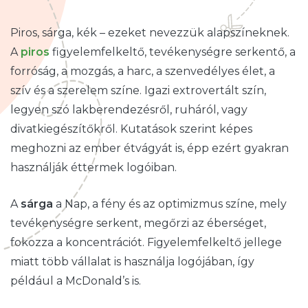
Piros, sárga, kék – ezeket nevezzük alapszíneknek.
A
piros
figyelemfelkeltő, tevékenységre serkentő, a
forróság, a mozgás, a harc, a szenvedélyes élet, a
szív és a szerelem színe. Igazi extrovertált szín,
legyen szó lakberendezésről, ruháról, vagy
divatkiegészítőkről. Kutatások szerint képes
meghozni az ember étvágyát is, épp ezért gyakran
használják éttermek logóiban.
A
sárga
a Nap, a fény és az optimizmus színe, mely
tevékenységre serkent, megőrzi az éberséget,
fokozza a koncentrációt. Figyelemfelkeltő jellege
miatt több vállalat is használja logójában, így
például a McDonald’s is.