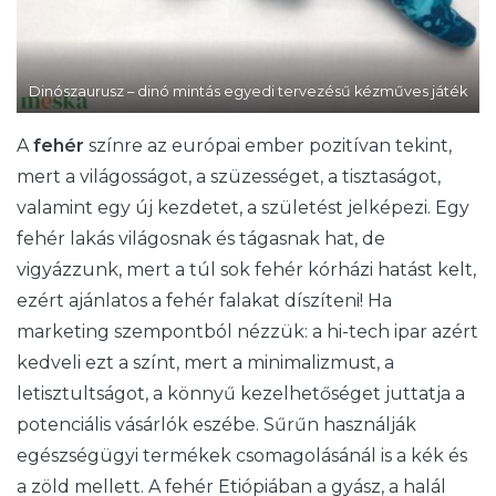
Dinószaurusz – dinó mintás egyedi tervezésű kézműves játék
A
fehér
színre az európai ember pozitívan tekint,
mert a világosságot, a szüzességet, a tisztaságot,
valamint egy új kezdetet, a születést jelképezi. Egy
fehér lakás világosnak és tágasnak hat, de
vigyázzunk, mert a túl sok fehér kórházi hatást kelt,
ezért ajánlatos a fehér falakat díszíteni! Ha
marketing szempontból nézzük: a hi-tech ipar azért
kedveli ezt a színt, mert a minimalizmust, a
letisztultságot, a könnyű kezelhetőséget juttatja a
potenciális vásárlók eszébe. Sűrűn használják
egészségügyi termékek csomagolásánál is a kék és
a zöld mellett. A fehér Etiópiában a gyász, a halál