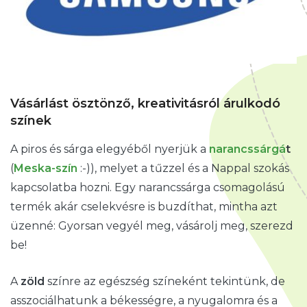
Vásárlást ösztönző, kreativitásról árulkodó
színek
A piros és sárga elegyéből nyerjük a
narancssárgá
t
(
Meska-szín
:-)), melyet a tűzzel és a Nappal szokás
kapcsolatba hozni. Egy narancssárga csomagolású
termék akár cselekvésre is buzdíthat, mintha azt
üzenné: Gyorsan vegyél meg, vásárolj meg, szerezd
be!
A
zöld
színre az egészség színeként tekintünk, de
asszociálhatunk a békességre, a nyugalomra és a