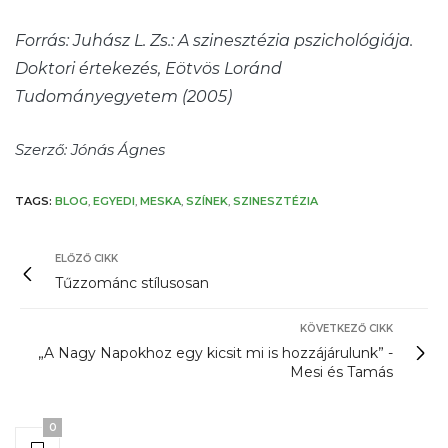
Forrás: Juhász L. Zs.: A szinesztézia pszichológiája.
Doktori értekezés, Eötvös Loránd
Tudományegyetem (2005)
Szerző: Jónás Ágnes
TAGS:
BLOG
,
EGYEDI
,
MESKA
,
SZÍNEK
,
SZINESZTÉZIA
ELŐZŐ CIKK
Tűzzománc stílusosan
KÖVETKEZŐ CIKK
„A Nagy Napokhoz egy kicsit mi is hozzájárulunk” -
Mesi és Tamás
0