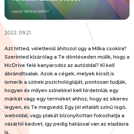
szerző:
MESKACSAPAT
2022. 09.21.
Azt hitted, véletlenül áhítozol úgy a Milka csokira?
Szerinted kizárólag a Te döntéseden múlik, hogy a
McDrive felé kanyarodsz az autóddal? Ki kell
ábrándítsalak. Azok a cégek, melyek kicsit is
ismerik a színek pszichológiáját, pontosan
tudják,
hogyan és milyen színekkel kell hirdetniük egy
márkát vagy egy terméket ahhoz, hogy az sikeres
legyen, és Te megvedd. Egy jól eltalált színű logó,
weboldal, vagy plakát bizonyítottan fokozhatja a
vásárlói kedvet, így pedig hatással van az eladásra
is.