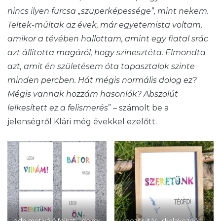
nincs ilyen furcsa „szuperképessége”, mint nekem.
Teltek-múltak az évek, már egyetemista voltam,
amikor a tévében hallottam, amint egy fiatal srác
azt állította magáról, hogy szinesztéta. Elmondta
azt, amit én születésem óta tapasztalok szinte
minden percben. Hát mégis normális dolog ez?
Mégis vannak hozzám hasonlók? Abszolút
lelkesített ez a felismerés
” – számolt be a
jelenségről Klári még évekkel ezelőtt.
4db motiváló felirat – dekor
pozitivitás, iskolakezdés,