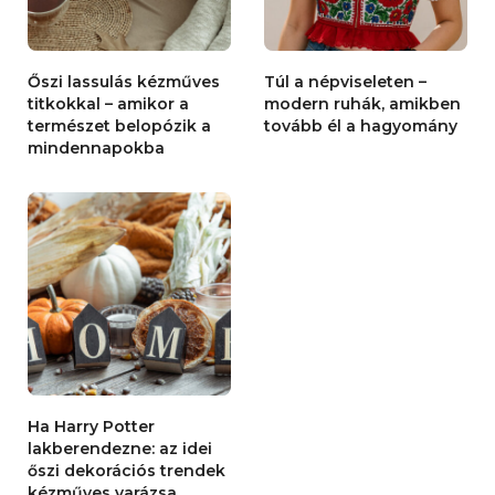
Őszi lassulás kézműves
Túl a népviseleten –
titkokkal – amikor a
modern ruhák, amikben
természet belopózik a
tovább él a hagyomány
mindennapokba
Ha Harry Potter
lakberendezne: az idei
őszi dekorációs trendek
kézműves varázsa