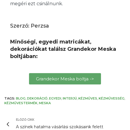
megéri ezt csinálnunk.
Szerző: Perzsa
Minőségi, egyedi matricákat,
dekorációkat találsz Grandekor Meska
boltjában:
Grandekor Meska boltja ->
TAGS:
BLOG
,
DEKORÁCIÓ
,
EGYEDI
,
INTERJÚ
,
KÉZMŰVES
,
KÉZMŰVESSÉG
,
KÉZMŰVESTERMÉK
,
MESKA
ELŐZŐ CIKK
A színek hatalma vásárlási szokásaink felett