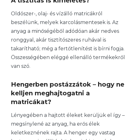
A tisztítás is kíméletes?
Oldószer-, olaj- és vízálló matricákról
beszélünk, melyek karcolásmentesek is. Az
anyag a minőségéből adódóan akár nedves
ronggyal, akár tisztítószeres ruhával is
takarítható; még a fertőtlenítést is bírni fogja.
Összességében eléggé ellenálló termékekről
van szó.
Hengerben postázzátok – hogy ne
kelljen meghajtogatni a
matricákat?
Lényegében a hajtott éleket kerüljük el így –
megsínylené az anyag, ha erős élek
keletkeznének rajta. A henger egy vastag