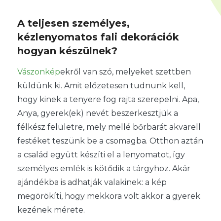
A teljesen személyes,
kézlenyomatos fali dekorációk
hogyan készülnek?
Vászonkép
ekről van szó, melyeket szettben
küldünk ki. Amit előzetesen tudnunk kell,
hogy kinek a tenyere fog rajta szerepelni. Apa,
Anya, gyerek(ek) nevét beszerkesztjük a
félkész felületre, mely mellé bőrbarát akvarell
festéket teszünk be a csomagba. Otthon aztán
a család együtt készíti el a lenyomatot, így
személyes emlék is kötődik a tárgyhoz. Akár
ajándékba is adhatják valakinek: a kép
megörökíti, hogy mekkora volt akkor a gyerek
kezének mérete.