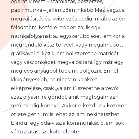
operatív részt – számlázás, beszerzés,
papírmunka – jellemzően inkább Mesi végzi, a
megvalósítás és kivitelezés pedig inkább az én
feladatom. Kétféle módon zajlik egy
munkafolyamat: az egyszerűbb eset, amikor a
megrendelő kész tervvel, vagy megálmodott
grafikával érkezik, amiből szeretne matricát
vagy vászonképet megvalósítani. Így már egy
meglévő anyagból tudunk dolgozni. Ennél
időigényesebb, ha nincsen konkrét
elképzelése, csak „valamit” szeretne a vevő:
azaz olyasmire gondol, amit megfogalmazni
sem mindig könnyű. Akkor elkezdünk közösen
ötletelgetni, mi is lehet az, ami neki tetszhet.
Elindul egy oda-vissza kommunikáció, ami sok
változtatást szokott jelenteni.