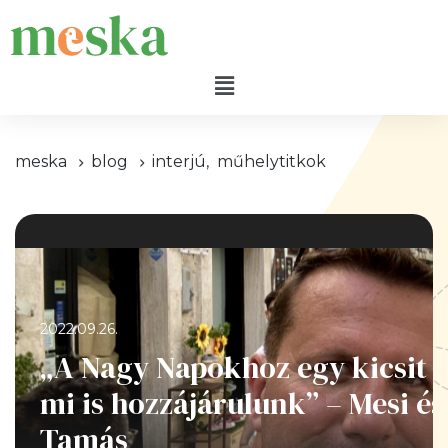
meska
blog
interjú
,
műhelytitkok
2022.09.26.
„A Nagy Napokhoz egy kicsit
mi is hozzájárulunk” – Mesi és
Tamás