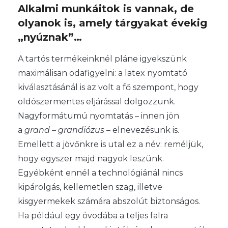
Alkalmi munkáitok is vannak, de
olyanok is, amely tárgyakat évekig
„nyúznak”…
A tartós termékeinknél pláne igyekszünk
maximálisan odafigyelni: a latex nyomtató
kiválasztásánál is az volt a fő szempont, hogy
oldószermentes eljárással dolgozzunk.
Nagyformátumú nyomtatás – innen jön
a
grand – grandiózus
– elnevezésünk is.
Emellett a jövőnkre is utal ez a név: reméljük,
hogy egyszer majd nagyok leszünk.
Egyébként ennél a technológiánál nincs
kipárolgás, kellemetlen szag, illetve
kisgyermekek számára abszolút biztonságos.
Ha például egy óvodába a teljes falra