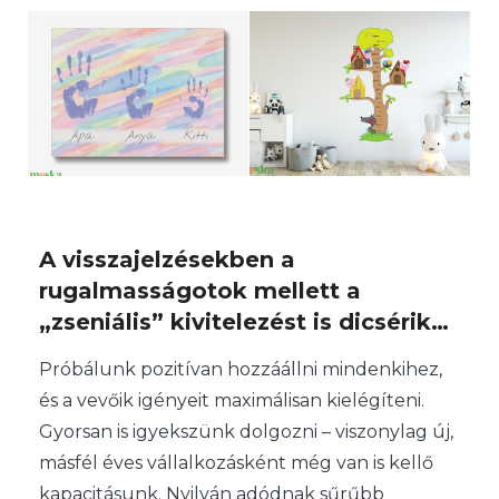
A visszajelzésekben a
rugalmasságotok mellett a
„zseniális” kivitelezést is dicsérik…
Próbálunk pozitívan hozzáállni mindenkihez,
és a vevőik igényeit maximálisan kielégíteni.
Gyorsan is igyekszünk dolgozni – viszonylag új,
másfél éves vállalkozásként még van is kellő
kapacitásunk. Nyilván adódnak sűrűbb