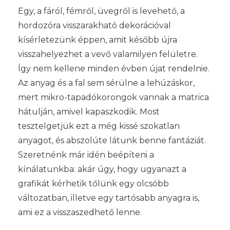
Egy, a fáról, fémről, üvegről is levehető, a
hordozóra visszarakható dekorációval
kísérletezünk éppen, amit később újra
visszahelyezhet a vevő valamilyen felületre.
Így nem kellene minden évben újat rendelnie.
Az anyag és a fal sem sérülne a lehúzáskor,
mert mikro-tapadókorongok vannak a matrica
hátulján, amivel kapaszkodik. Most
tesztelgetjük ezt a még kissé szokatlan
anyagot, és abszolúte látunk benne fantáziát.
Szeretnénk már idén beépíteni a
kínálatunkba: akár úgy, hogy ugyanazt a
grafikát kérhetik tőlünk egy olcsóbb
változatban, illetve egy tartósabb anyagra is,
ami ez a visszaszedhető lenne.