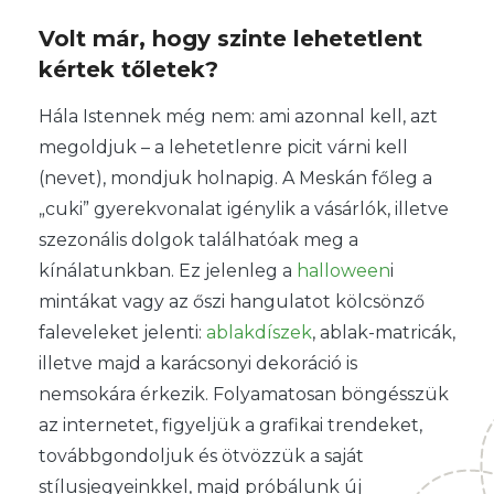
Volt már, hogy szinte lehetetlent
kértek tőletek?
Hála Istennek még nem: ami azonnal kell, azt
megoldjuk – a lehetetlenre picit várni kell
(nevet), mondjuk holnapig. A Meskán főleg a
„cuki” gyerekvonalat igénylik a vásárlók, illetve
szezonális dolgok találhatóak meg a
kínálatunkban. Ez jelenleg a
halloween
i
mintákat vagy az őszi hangulatot kölcsönző
faleveleket jelenti:
ablakdíszek
, ablak-matricák,
illetve majd a karácsonyi dekoráció is
nemsokára érkezik. Folyamatosan böngésszük
az internetet, figyeljük a grafikai trendeket,
továbbgondoljuk és ötvözzük a saját
stílusjegyeinkkel, majd próbálunk új