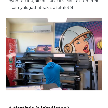
nyomtatunk, akkor – kis túlzással – a csemeték
akár nyalogathatnák is a felületét.