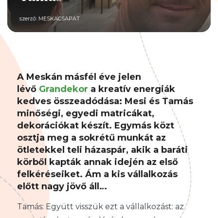
szerző:
MESKACSAPAT
A Meskán másfél éve jelen
lévő
Grandekor
a kreatív energiák
kedves összeadódása: Mesi és Tamás
minőségi, egyedi matricákat,
dekorációkat készít. Egymás közt
osztja meg a sokrétű munkát az
ötletekkel teli házaspár, akik a baráti
körből kapták annak idején az első
felkéréseiket. Ám a kis vállalkozás
előtt nagy jövő áll…
Tamás: Együtt visszük ezt a vállalkozást: az