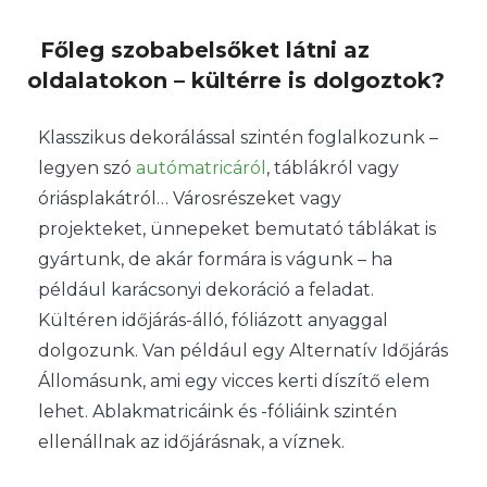
Főleg szobabelsőket látni az
oldalatokon – kültérre is dolgoztok?
Klasszikus dekorálással szintén foglalkozunk –
legyen szó
autómatricáról
, táblákról vagy
óriásplakátról… Városrészeket vagy
projekteket, ünnepeket bemutató táblákat is
gyártunk, de akár formára is vágunk – ha
például karácsonyi dekoráció a feladat.
Kültéren időjárás-álló, fóliázott anyaggal
dolgozunk. Van például egy Alternatív Időjárás
Állomásunk, ami egy vicces kerti díszítő elem
lehet. Ablakmatricáink és -fóliáink szintén
ellenállnak az időjárásnak, a víznek.