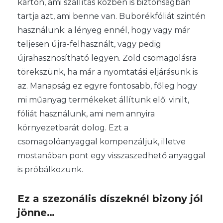
karton, ami szállítás közben is biztonságban
tartja azt, ami benne van. Buborékfóliát szintén
használunk: a lényeg ennél, hogy vagy már
teljesen újra-felhasznált, vagy pedig
újrahasznosítható legyen. Zöld csomagolásra
törekszünk, ha már a nyomtatási eljárásunk is
az. Manapság ez egyre fontosabb, főleg hogy
mi műanyag termékeket állítunk elő: vinilt,
fóliát használunk, ami nem annyira
környezetbarát dolog. Ezt a
csomagolóanyaggal kompenzáljuk, illetve
mostanában pont egy visszaszedhető anyaggal
is próbálkozunk.
Ez a szezonális díszeknél bizony jól
jönne…