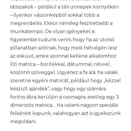
időszakok – például a téli ünnepek környékén
– ilyenkor vászonképből sokkal több a
megrendelés. Ekkor némileg feszítettebb a
munkatempó. De olyan igényeket is
figyelembe tudunk venni, hogy ha az utolsó
pillanatban szólnak, hogy most hétvégén lesz
az esküvő, amire azonnal kellene alkalomhoz
illő matrica – borítékkal, dátummal, névvel,
köszönő szöveggel. Ugyanez a fa alá: ha valaki
szeretne egyéni matricát, például hogy „kézzel
készült ajándék”, vagy hogy egy számára
fontos ábra kerüljön a csomagra, esetleg egy 3
dimenziós matrica… Ha valami nagyon speciális
felkérést kapunk, valahogyan azt is igyekszünk
megoldani.