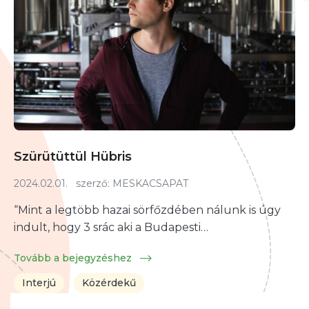
Szürütüttül Hübris
2024.02.01.
szerző:
MESKACSAPAT
“Mint a legtöbb hazai sörfőzdében nálunk is úgy
indult, hogy 3 srác aki a Budapesti…
Tovább a bejegyzéshez
Interjú
Közérdekű