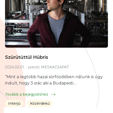
Szürütüttül Hübris
2024.02.01.
szerző:
MESKACSAPAT
“Mint a legtöbb hazai sörfőzdében nálunk is úgy
indult, hogy 3 srác aki a Budapesti…
Tovább a bejegyzéshez
Interjú
Közérdekű