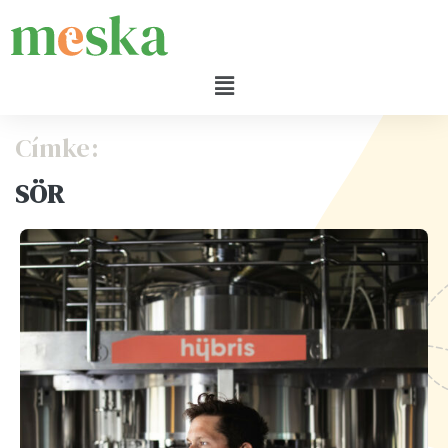
Címke:
SÖR