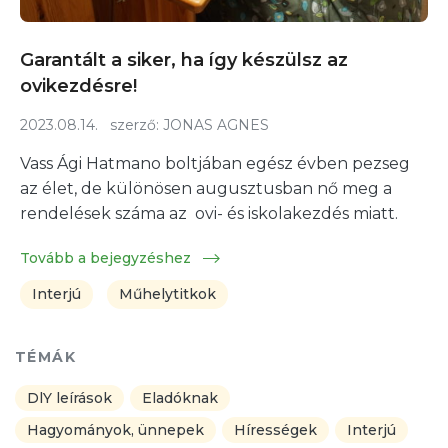
Garantált a siker, ha így készülsz az
ovikezdésre!
2023.08.14.
szerző:
JONAS AGNES
Vass Ági Hatmano boltjában egész évben pezseg
az élet, de különösen augusztusban nő meg a
rendelések száma az ovi- és iskolakezdés miatt.
Tovább a bejegyzéshez
Interjú
Műhelytitkok
TÉMÁK
DlY leírások
Eladóknak
Hagyományok, ünnepek
Hírességek
Interjú