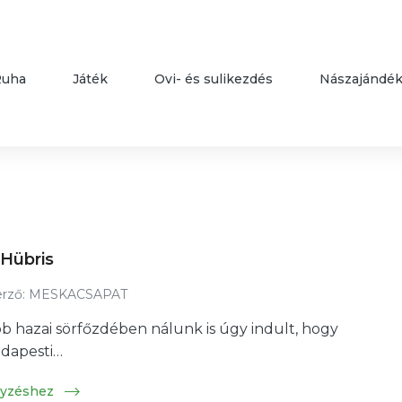
Ruha
Játék
Ovi- és sulikezdés
Nászajándé
 Hübris
rző:
MESKACSAPAT
bb hazai sörfőzdében nálunk is úgy indult, hogy
udapesti…
gyzéshez