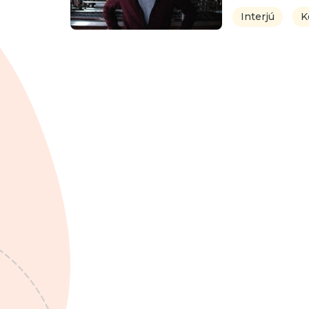
Interjú
K