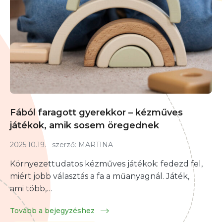
Fából faragott gyerekkor – kézműves
játékok, amik sosem öregednek
2025.10.19.
szerző:
MARTINA
Környezettudatos kézműves játékok: fedezd fel,
miért jobb választás a fa a műanyagnál. Játék,
ami több,…
Tovább a bejegyzéshez