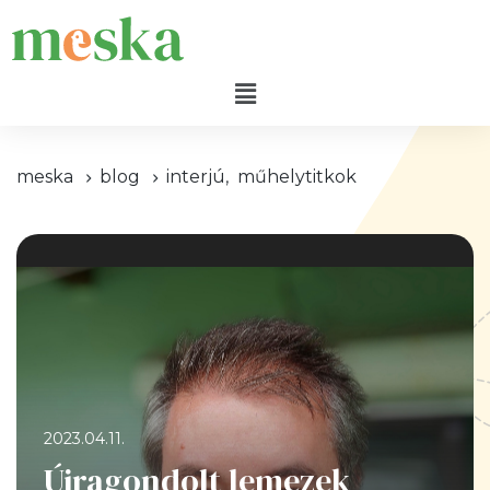
meska
blog
interjú
,
műhelytitkok
2023.04.11.
Újragondolt lemezek