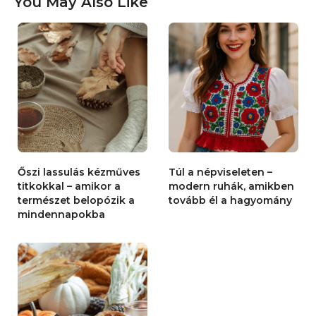
You May Also Like
Őszi lassulás kézműves
Túl a népviseleten –
titkokkal – amikor a
modern ruhák, amikben
természet belopózik a
tovább él a hagyomány
mindennapokba