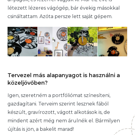
létezett lézeres vágógép, bár évekig másokkal
csináltattam. Azóta persze lett saját gépem.
Tervezel más alapanyagot is használni a
közeljövőben?
Igen, szeretném a portfóliómat színesíteni,
gazdagítani. Terveim szerint lesznek fából
készült, gravírozott, vágott alkotások is, de
mindent azért még nem árulnék el. Bármilyen
újítás is jön, a bakelit marad!