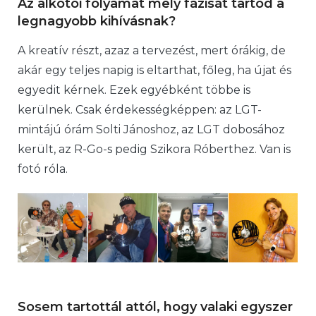
Az alkotói folyamat mely fázisát tartod a
legnagyobb kihívásnak?
A kreatív részt, azaz a tervezést, mert órákig, de
akár egy teljes napig is eltarthat, főleg, ha újat és
egyedit kérnek. Ezek egyébként többe is
kerülnek. Csak érdekességképpen: az LGT-
mintájú órám Solti Jánoshoz, az LGT dobosához
került, az R-Go-s pedig Szikora Róberthez. Van is
fotó róla.
Sosem tartottál attól, hogy valaki egyszer