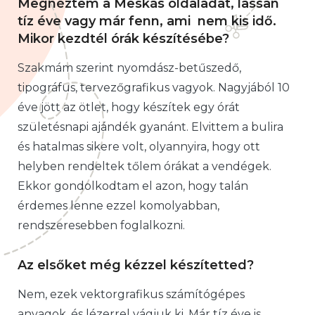
Megnéztem a Meskás oldaladat, lassan
tíz éve vagy már fenn, ami nem kis idő.
Mikor kezdtél órák készítésébe?
Szakmám szerint nyomdász-betűszedő,
tipográfus, tervezőgrafikus vagyok. Nagyjából 10
éve jött az ötlet, hogy készítek egy órát
születésnapi ajándék gyanánt. Elvittem a bulira
és hatalmas sikere volt, olyannyira, hogy ott
helyben rendeltek tőlem órákat a vendégek.
Ekkor gondolkodtam el azon, hogy talán
érdemes lenne ezzel komolyabban,
rendszeresebben foglalkozni.
Az elsőket még kézzel készítetted?
Nem, ezek vektorgrafikus számítógépes
anyagok, és lézerrel vágjuk ki. Már tíz éve is