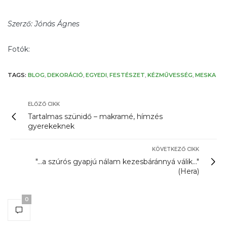
Szerző: Jónás Ágnes
Fotók:
TAGS:
BLOG
,
DEKORÁCIÓ
,
EGYEDI
,
FESTÉSZET
,
KÉZMŰVESSÉG
,
MESKA
ELŐZŐ CIKK
Tartalmas szünidő – makramé, hímzés
gyerekeknek
KÖVETKEZŐ CIKK
"...a szúrós gyapjú nálam kezesbáránnyá válik..."
(Hera)
0