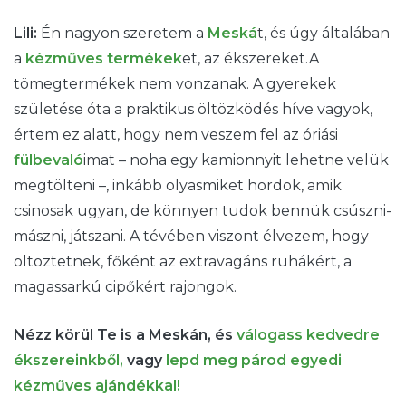
Lili:
Én nagyon szeretem a
Meská
t, és úgy általában
a
kézműves termékek
et, az ékszereket.A
tömegtermékek nem vonzanak. A gyerekek
születése óta a praktikus öltözködés híve vagyok,
értem ez alatt, hogy nem veszem fel az óriási
fülbevaló
imat – noha egy kamionnyit lehetne velük
megtölteni –, inkább olyasmiket hordok, amik
csinosak ugyan, de könnyen tudok bennük csúszni-
mászni, játszani. A tévében viszont élvezem, hogy
öltöztetnek, főként az extravagáns ruhákért, a
magassarkú cipőkért rajongok.
Nézz körül Te is a Meskán, és
válogass kedvedre
ékszereinkből,
vagy
lepd meg párod egyedi
kézműves ajándékkal!