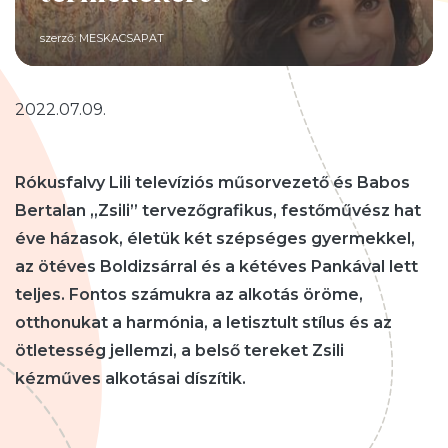
szerző:
MESKACSAPAT
2022.07.09.
Rókusfalvy Lili televíziós műsorvezető és Babos
Bertalan „Zsili” tervezőgrafikus, festőművész hat
éve házasok, életük két szépséges gyermekkel,
az ötéves Boldizsárral és a kétéves Pankával lett
teljes. Fontos számukra az alkotás öröme,
otthonukat a harmónia, a letisztult stílus és az
ötletesség jellemzi, a belső tereket Zsili
kézműves alkotásai díszítik.