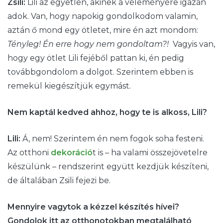
Zsili:
Lili az egyetlen, akinek a véleményére igazán
adok. Van, hogy napokig gondolkodom valamin,
aztán ő mond egy ötletet, mire én azt mondom:
Tényleg! Én erre hogy nem gondoltam?!
Vagyis van,
hogy egy ötlet Lili fejéből pattan ki, én pedig
továbbgondolom a dolgot. Szerintem ebben is
remekül kiegészítjük egymást.
Nem kaptál kedved ahhoz, hogy te is alkoss, Lili?
Lili:
Á, nem! Szerintem én nem fogok soha festeni.
Az otthoni
dekoráció
t is – ha valami összejövetelre
készülünk – rendszerint együtt kezdjük készíteni,
de általában Zsili fejezi be.
Mennyire vagytok a kézzel készítés hívei?
Gondolok itt az otthonotokban megtalálható