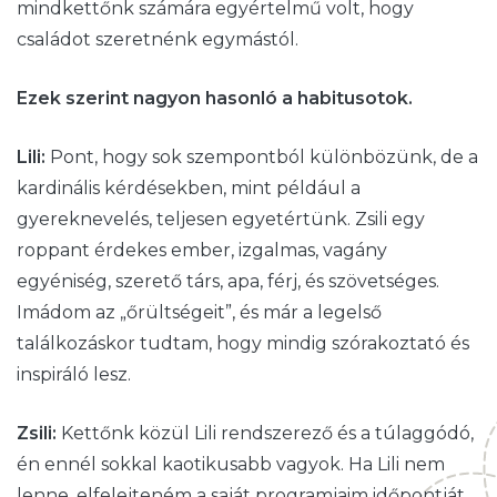
mindkettőnk számára egyértelmű volt, hogy
családot szeretnénk egymástól.
Ezek szerint nagyon hasonló a habitusotok.
Lili:
Pont, hogy sok szempontból különbözünk, de a
kardinális kérdésekben, mint például a
gyereknevelés, teljesen egyetértünk. Zsili egy
roppant érdekes ember, izgalmas, vagány
egyéniség, szerető társ, apa, férj, és szövetséges.
Imádom az „őrültségeit”, és már a legelső
találkozáskor tudtam, hogy mindig szórakoztató és
inspiráló lesz.
Zsili:
Kettőnk közül Lili rendszerező és a túlaggódó,
én ennél sokkal kaotikusabb vagyok. Ha Lili nem
lenne, elfelejteném a saját programjaim időpontját.