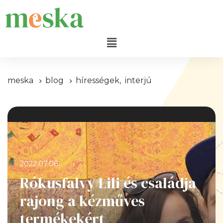
meska
blog
hírességek
,
interjú
2022.07.08.
Rókusfalvy Lili és családja
rajong a kézműves
termékekért