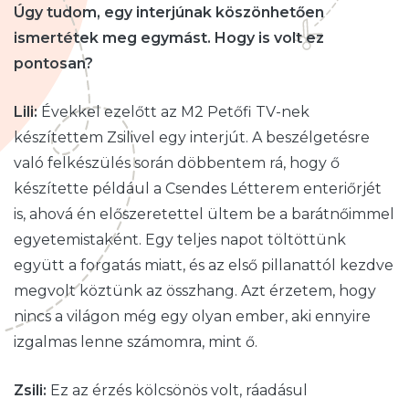
Úgy tudom, egy interjúnak köszönhetően
ismertétek meg egymást. Hogy is volt ez
pontosan?
Lili:
Évekkel ezelőtt az M2 Petőfi TV-nek
készítettem Zsilivel egy interjút. A beszélgetésre
való felkészülés során döbbentem rá, hogy ő
készítette például a Csendes Létterem enteriőrjét
is, ahová én előszeretettel ültem be a barátnőimmel
egyetemistaként. Egy teljes napot töltöttünk
együtt a forgatás miatt, és az első pillanattól kezdve
megvolt köztünk az összhang. Azt érzetem, hogy
nincs a világon még egy olyan ember, aki ennyire
izgalmas lenne számomra, mint ő.
Zsili:
Ez az érzés kölcsönös volt, ráadásul