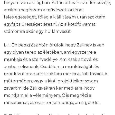
helyem van a világban. Aztán ott van az ellenkezője,
amikor megérzem a művészettörténet
feleslegességét, főleg a kiállításaim után szoktam
egyfajta ürességet érezni. Az alkotófolyamat
számomra akár egy hullámvasút.
Lili:
Én pedig őszintén örülök, hogy Zsilinek is van
egy olyan terep az életében, ami egyszerre a
munkája és a szenvedélye. Ami csak az övé, és
amiben elismerik. Csodálom a munkásságát, és
rendkívül büszkén szoktam menni a kiállításaira. A
műtermében, vagy a kinti projektjeikor sosem
zavarom, de Zsili gyakran kér meg arra, hogy
mondjam el a véleményem. Ő is megnézi a
műsoraimat, és őszintén elmondja, amit gondol.