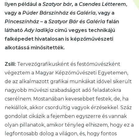
Ilyen például a
Szatyor bár,
a
Csendes Létterem
,
vagy a
Púder Bárszínház
és Galéria
, vagy a
Pinceszínház
– a
Szatyor Bár és Galéria
falán
látható
Ady ladikja
című vegyes technikájú
falképedet hivatalosan is képzőművészeti
alkotássá minősítették.
Zsili:
Tervezőgrafikusként és festőművészként
végeztem a Magyar Képzőművészeti Egyetemen,
de az alkalmazott grafikai munkákat idővel sikerült
nagyobb művészi szabadságot adó feladatokra
cserélnem. Mostanában kevesebbet festek, de, ha
nekiállok, akkor csordultig vagyok érzésekkel. Száz
gondolat cikázik a fejemben egyszerre és vannak
olyan pillanatok, amikor tényleg elhiszem, hogy ez a
legfontosabb dolog a világon, és, hogy fontos