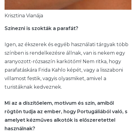
Krisztina Vianája
Színezni is szokták a parafát?
Igen, az ékszerek és egyéb használati tárgyak több
színben is rendelkezésre állnak, van is nekem egy
aranyozott-rózsaszín karkötőm! Nem ritka, hogy
parafatáskára Frida Kahlo képét, vagy a lisszaboni
villamost festik, vagyis olyasmiket, amivel a
turistáknak kedveznek.
Mi az a díszítőelem, motívum és szín, amiből
rögtön tudja az ember, hogy Portugáliából való, s
amelyet kézműves alkotók is előszeretettel
használnak?