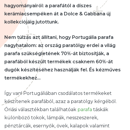
hagyományairól: a parafától a díszes
kerámiacsempéken át a Dolce & Gabbana új
kollekciójáig jutottunk.
Nem túlzás azt állítani, hogy Portugália parafa
nagyhatalom: az ország paratölgy erdei a világ
parafa szükségletének 70%-át biztosítják, a
parafából készült termékek csaknem 60%-át
dugók készítéséhez használják fel. És kézműves
termékekhez…
Így van! Portugáliában csodálatos termékeket
készítenek parafából, azaz a paratölgy kérgéből.
Óriási választékban találhatóak
parafa
táskák
különböző tokok, lámpák, nesszeszerek,
pénztárcák, esernyők, övek, kalapok valamint