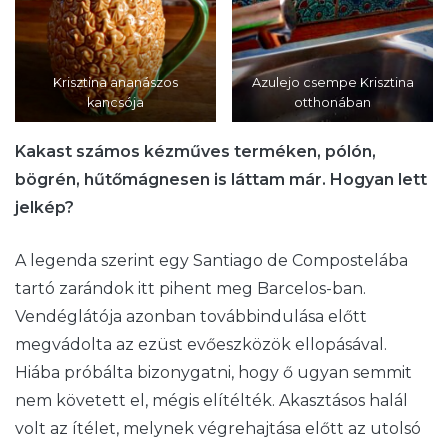
Krisztina ananászos
Azulejo csempe Krisztina
kancsója
otthonában
Kakast számos kézműves terméken, pólón,
bögrén, hűtőmágnesen is láttam már. Hogyan lett
jelkép?
A legenda szerint egy Santiago de Compostelába
tartó zarándok itt pihent meg Barcelos-ban.
Vendéglátója azonban továbbindulása előtt
megvádolta az ezüst evőeszközök ellopásával.
Hiába próbálta bizonygatni, hogy ő ugyan semmit
nem követett el, mégis elítélték. Akasztásos halál
volt az ítélet, melynek végrehajtása előtt az utolsó