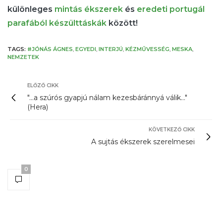
különleges
mintás ékszerek
és
eredeti portugál
parafából készült
táskák
között!
TAGS:
#JÓNÁS ÁGNES
,
EGYEDI
,
INTERJÚ
,
KÉZMŰVESSÉG
,
MESKA
,
NEMZETEK
ELŐZŐ CIKK
"...a szúrós gyapjú nálam kezesbáránnyá válik..."
(Hera)
KÖVETKEZŐ CIKK
A sujtás ékszerek szerelmesei
0