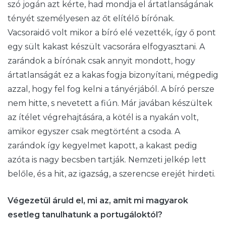
szó jogán azt kérte, had mondja el ártatlanságának
tényét személyesen az őt elítélő bírónak.
Vacsoraidő volt mikor a bíró elé vezették, így ő pont
egy sült kakast készült vacsorára elfogyasztani. A
zarándok a bírónak csak annyit mondott, hogy
ártatlanságát ez a kakas fogja bizonyítani, mégpedig
azzal, hogy fel fog kelni a tányérjából. A bíró persze
nem hitte, s nevetett a fiún. Már javában készültek
az ítélet végrehajtására, a kötél is a nyakán volt,
amikor egyszer csak megtörtént a csoda. A
zarándok így kegyelmet kapott, a kakast pedig
azóta is nagy becsben tartják. Nemzeti jelkép lett
belőle, és a hit, az igazság, a szerencse erejét hirdeti.
Végezetül áruld el, mi az, amit mi magyarok
esetleg tanulhatunk a portugáloktól?