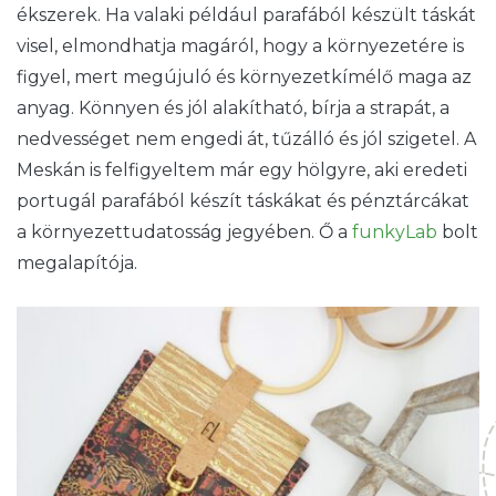
ékszerek. Ha valaki például parafából készült táskát
visel, elmondhatja magáról, hogy a környezetére is
figyel, mert megújuló és környezetkímélő maga az
anyag. Könnyen és jól alakítható, bírja a strapát, a
nedvességet nem engedi át, tűzálló és jól szigetel. A
Meskán is felfigyeltem már egy hölgyre, aki eredeti
portugál parafából készít táskákat és pénztárcákat
a környezettudatosság jegyében. Ő a
funkyLab
bolt
megalapítója.