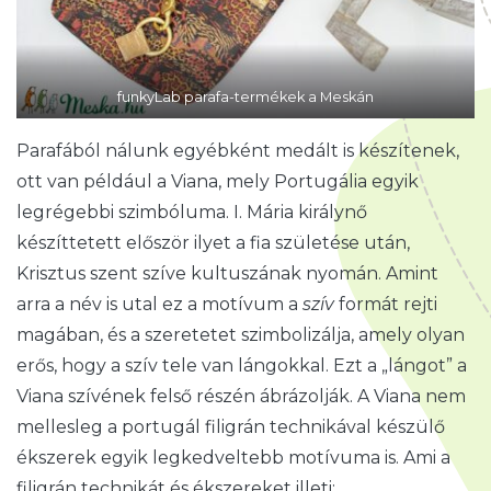
funkyLab parafa-termékek a Meskán
Parafából nálunk egyébként medált is készítenek,
ott van például a Viana, mely Portugália egyik
legrégebbi szimbóluma. I. Mária királynő
készíttetett először ilyet a fia születése után,
Krisztus szent szíve kultuszának nyomán. Amint
arra a név is utal ez a motívum a
szív
formát rejti
magában, és a szeretetet szimbolizálja, amely olyan
erős, hogy a szív tele van lángokkal. Ezt a „lángot” a
Viana szívének felső részén ábrázolják. A Viana nem
mellesleg a portugál filigrán technikával készülő
ékszerek egyik legkedveltebb motívuma is. Ami a
filigrán technikát és ékszereket illeti: