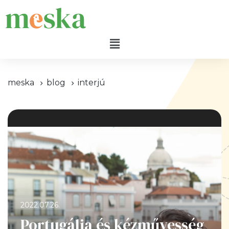
meska
blog
interjú
2022.07.26.
Portugália és kézművesség