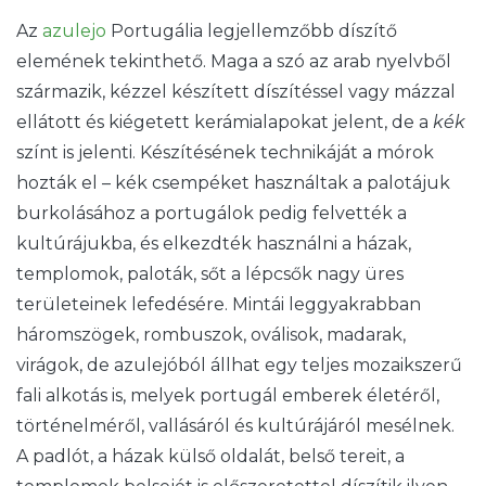
Az
azulejo
Portugália legjellemzőbb díszítő
elemének tekinthető. Maga a szó az arab nyelvből
származik, kézzel készített díszítéssel vagy mázzal
ellátott és kiégetett kerámialapokat jelent, de a
kék
színt is jelenti. Készítésének technikáját a mórok
hozták el – kék csempéket használtak a palotájuk
burkolásához a portugálok pedig felvették a
kultúrájukba, és elkezdték használni a házak,
templomok, paloták, sőt a lépcsők nagy üres
területeinek lefedésére. Mintái leggyakrabban
háromszögek, rombuszok, oválisok, madarak,
virágok, de azulejóból állhat egy teljes mozaikszerű
fali alkotás is, melyek portugál emberek életéről,
történelméről, vallásáról és kultúrájáról mesélnek.
A padlót, a házak külső oldalát, belső tereit, a