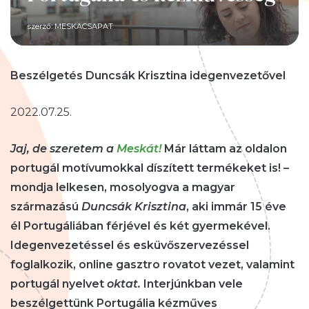
szerző:
MESKACSAPAT
Beszélgetés Duncsák Krisztina idegenvezetővel
2022.07.25.
Jaj, de szeretem a
Meskát!
Már láttam az oldalon
portugál motívumokkal díszített termékeket is! –
mondja lelkesen, mosolyogva a magyar
származású
Duncsák Krisztina
, aki immár 15 éve
él Portugáliában férjével és két gyermekével.
Idegenvezetéssel és esküvőszervezéssel
foglalkozik, online gasztro rovatot vezet, valamint
portugál nyelvet
oktat.
Interjúnkban vele
beszélgettünk Portugália kézműves