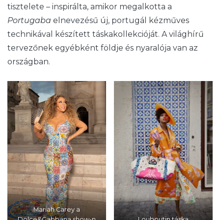
tisztelete – inspirálta, amikor megalkotta a
Portugaba
elnevezésű új, portugál kézműves
technikával készített táskakollekcióját. A világhírű
tervezőnek egyébként földje és nyaralója van az
országban.
Mariah Carey a
Dolce&Gabbana show-n
Louboutin táska