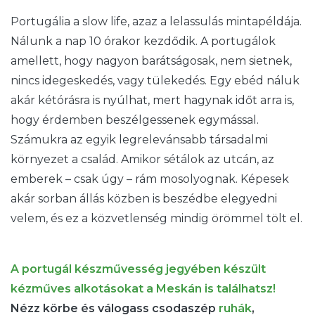
Portugália a slow life, azaz a lelassulás mintapéldája.
Nálunk a nap 10 órakor kezdődik. A portugálok
amellett, hogy nagyon barátságosak, nem sietnek,
nincs idegeskedés, vagy tülekedés. Egy ebéd náluk
akár kétórásra is nyúlhat, mert hagynak időt arra is,
hogy érdemben beszélgessenek egymással.
Számukra az egyik legrelevánsabb társadalmi
környezet a család. Amikor sétálok az utcán, az
emberek – csak úgy – rám mosolyognak. Képesek
akár sorban állás közben is beszédbe elegyedni
velem, és ez a közvetlenség mindig örömmel tölt el.
A portugál készművesség jegyében készült
kézműves alkotásokat a Meskán is találhatsz!
Nézz körbe és válogass csodaszép
ruhák
,