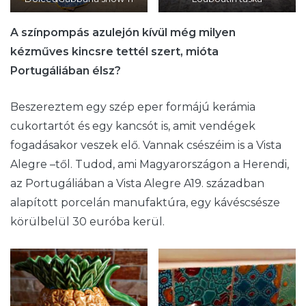
A színpompás azulejón kívül még milyen
kézműves kincsre tettél szert, mióta
Portugáliában élsz?
Beszereztem egy szép eper formájú kerámia
cukortartót és egy kancsót is, amit vendégek
fogadásakor veszek elő. Vannak csészéim is a Vista
Alegre –től. Tudod, ami Magyarországon a Herendi,
az Portugáliában a Vista Alegre A19. században
alapított porcelán manufaktúra, egy kávéscsésze
körülbelül 30 euróba kerül.