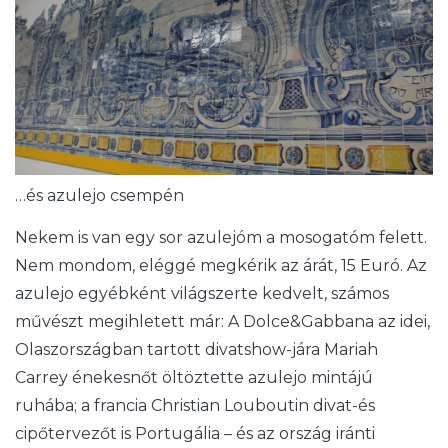
…és azulejo csempén
Nekem is van egy sor azulejóm a mosogatóm felett.
Nem mondom, eléggé megkérik az árát, 15 Euró. Az
azulejo egyébként világszerte kedvelt, számos
művészt megihletett már: A Dolce&Gabbana az idei,
Olaszországban tartott divatshow-jára Mariah
Carrey énekesnőt öltöztette azulejo mintájú
ruhába; a francia Christian Louboutin divat-és
cipőtervezőt is Portugália – és az ország iránti