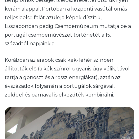
templomok belsejét is előszeretettel díszítik ilyen
kerámialappal,
Portóban a központi vasútállomás
teljes belső falát azulejo képek díszítik,
Lisszabonban pedig Csempemúzeum mutatja be a
portugál csempeművészet történetét a 15.
századtól napjainkig.
Korábban az arabok csak kék-fehér színben
állították elő (a kék színről ugyanis úgy vélik, távol
tartja a gonoszt és a rossz energiákat), aztán az
évszázadok folyamán a portugálok sárgával,
zölddel és barnával is elkezdték kombinálni.