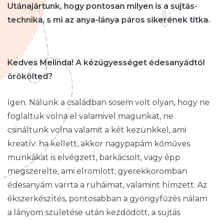
Utánajártunk, hogy pontosan milyen is a sujtás-
technika, s mi az anya-lánya páros sikerének titka.
Kedves Melinda! A kézügyességet édesanyádtól
örökölted?
Igen. Nálunk a családban sosem volt olyan, hogy ne
foglaltuk volna el valamivel magunkat, ne
csináltunk volna valamit a két kezünkkel, ami
kreatív: ha kellett, akkor nagypapám kőműves
munkákat is elvégzett, barkácsolt, vagy épp
megszerelte, ami elromlott; gyerekkoromban
édesanyám varrta a ruháimat, valamint hímzett. Az
ékszerkészítés, pontosabban a gyöngyfűzés nálam
a lányom születése után kezdődött, a sujtás