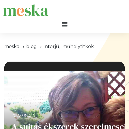
meska
blog
interjú
,
műhelytitkok
2022.08.02.
A sujtás ékszerek szerelmesei