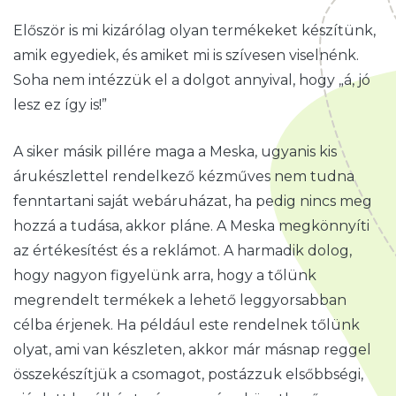
Először is mi kizárólag olyan termékeket készítünk,
amik egyediek, és amiket mi is szívesen viselnénk.
Soha nem intézzük el a dolgot annyival, hogy „á, jó
lesz ez így is!”
A siker másik pillére maga a Meska, ugyanis kis
árukészlettel rendelkező kézműves nem tudna
fenntartani saját webáruházat, ha pedig nincs meg
hozzá a tudása, akkor pláne. A Meska megkönnyíti
az értékesítést és a reklámot. A harmadik dolog,
hogy nagyon figyelünk arra, hogy a tőlünk
megrendelt termékek a lehető leggyorsabban
célba érjenek. Ha például este rendelnek tőlünk
olyat, ami van készleten, akkor már másnap reggel
összekészítjük a csomagot, postázzuk elsőbbségi,