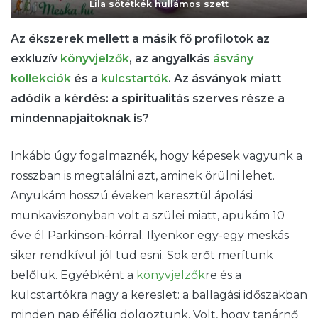
Lila sötétkék hullámos szett
Az ékszerek mellett a másik fő profilotok az
exkluzív
könyvjelzők
, az angyalkás
ásvány
kollekciók
és a
kulcstartók
. Az ásványok miatt
adódik a kérdés: a spiritualitás szerves része a
mindennapjaitoknak is?
Inkább úgy fogalmaznék, hogy képesek vagyunk a
rosszban is megtalálni azt, aminek örülni lehet.
Anyukám hosszú éveken keresztül ápolási
munkaviszonyban volt a szülei miatt, apukám 10
éve él Parkinson-kórral. Ilyenkor egy-egy meskás
siker rendkívül jól tud esni. Sok erőt merítünk
belőlük. Egyébként a
könyvjelzők
re és a
kulcstartókra nagy a kereslet: a ballagási időszakban
minden nap éjfélig dolgoztunk. Volt, hogy tanárnő