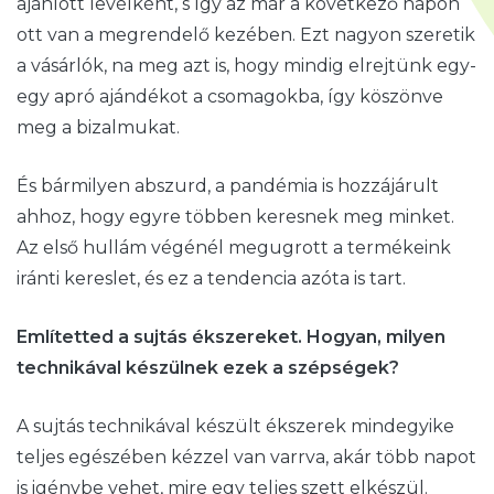
ajánlott levélként, s így az már a következő napon
ott van a megrendelő kezében. Ezt nagyon szeretik
a vásárlók, na meg azt is, hogy mindig elrejtünk egy-
egy apró ajándékot a csomagokba, így köszönve
meg a bizalmukat.
És bármilyen abszurd, a pandémia is hozzájárult
ahhoz, hogy egyre többen keresnek meg minket.
Az első hullám végénél megugrott a termékeink
iránti kereslet, és ez a tendencia azóta is tart.
Említetted a sujtás ékszereket. Hogyan, milyen
technikával készülnek ezek a szépségek?
A sujtás technikával készült ékszerek mindegyike
teljes egészében kézzel van varrva, akár több napot
is igénybe vehet, mire egy teljes szett elkészül.