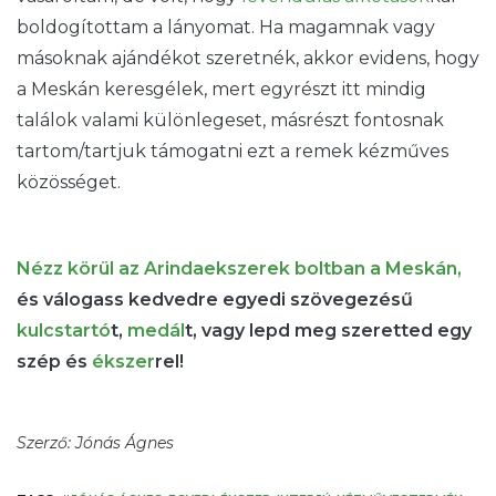
boldogítottam a lányomat. Ha magamnak vagy
másoknak ajándékot szeretnék, akkor evidens, hogy
a Meskán keresgélek, mert egyrészt itt mindig
találok valami különlegeset, másrészt fontosnak
tartom/tartjuk támogatni ezt a remek kézműves
közösséget.
Nézz körül az Arindaekszerek boltban a Meskán,
és válogass kedvedre egyedi szövegezésű
kulcstartó
t,
medál
t, vagy lepd meg szeretted egy
szép és
ékszer
rel!
Szerző: Jónás Ágnes