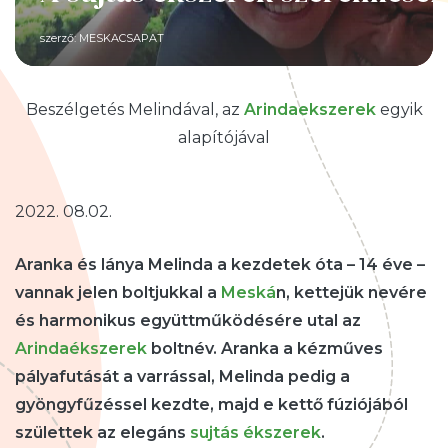
szerző:
MESKACSAPAT
Beszélgetés Melindával, az
Arindaekszerek
egyik
alapítójával
2022. 08.02.
Aranka és lánya Melinda a kezdetek óta – 14 éve –
vannak jelen boltjukkal a
Meská
n, kettejük nevére
és harmonikus együttműködésére utal az
Arindaékszerek
boltnév. Aranka a kézműves
pályafutását a varrással, Melinda pedig a
gyöngyfűzéssel kezdte, majd e kettő fúziójából
születtek az elegáns
sujtás ékszerek
.