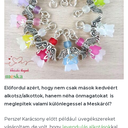
Előfordul azért, hogy nem csak mások kedvéért
alkotsz/alkottok, hanem néha önmagatokat is
meglepitek valami különlegessel a Meskáról?
Persze! Karácsony előtt például üvegékszereket
vásároltam, de volt, hogy
levendulás alkotások
kal