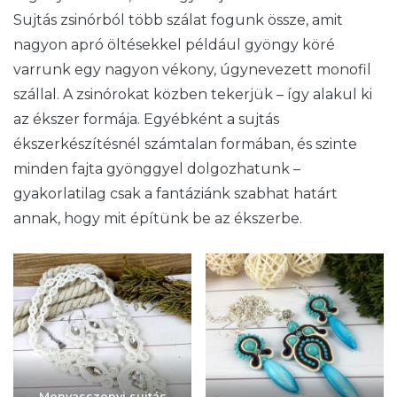
Sujtás zsinórból több szálat fogunk össze, amit
nagyon apró öltésekkel például gyöngy köré
varrunk egy nagyon vékony, úgynevezett monofil
szállal. A zsinórokat közben tekerjük – így alakul ki
az ékszer formája. Egyébként a sujtás
ékszerkészítésnél számtalan formában, és szinte
minden fajta gyönggyel dolgozhatunk –
gyakorlatilag csak a fantáziánk szabhat határt
annak, hogy mit építünk be az ékszerbe.
Menyasszonyi sujtás