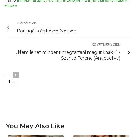
TAGS:
#JÓNÁS ÁGNES
,
EGYEDI
,
ÉKSZER
,
INTERJÚ
,
KÉZMŰVESTERMÉK
,
MESKA
ELŐZŐ CIKK
Portugália és kézművesség
KÖVETKEZŐ CIKK
„Nem lehet mindent megtartani magunknak...” -
Szántó Ferenc (Antiquelive)
0
You May Also Like