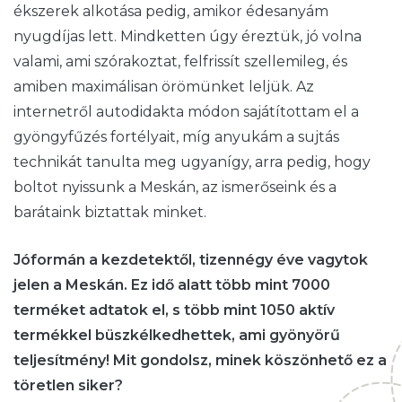
ékszerek alkotása pedig, amikor édesanyám
nyugdíjas lett. Mindketten úgy éreztük, jó volna
valami, ami szórakoztat, felfrissít szellemileg, és
amiben maximálisan örömünket leljük. Az
internetről autodidakta módon sajátítottam el a
gyöngyfűzés fortélyait, míg anyukám a sujtás
technikát tanulta meg ugyanígy, arra pedig, hogy
boltot nyissunk a Meskán, az ismerőseink és a
barátaink biztattak minket.
Jóformán a kezdetektől, tizennégy éve vagytok
jelen a Meskán. Ez idő alatt több mint 7000
terméket adtatok el, s több mint 1050 aktív
termékkel büszkélkedhettek, ami gyönyörű
teljesítmény! Mit gondolsz, minek köszönhető ez a
töretlen siker?