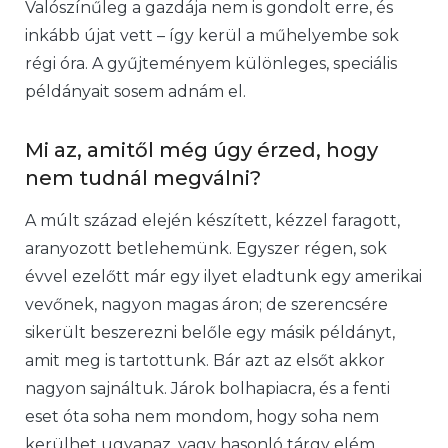
Valószínűleg a gazdája nem is gondolt erre, és
inkább újat vett – így kerül a műhelyembe sok
régi óra. A gyűjteményem különleges, speciális
példányait sosem adnám el.
Mi az, amitől még úgy érzed, hogy
nem tudnál megválni?
A múlt század elején készített, kézzel faragott,
aranyozott betlehemünk. Egyszer régen, sok
évvel ezelőtt már egy ilyet eladtunk egy amerikai
vevőnek, nagyon magas áron; de szerencsére
sikerült beszerezni belőle egy másik példányt,
amit meg is tartottunk. Bár azt az elsőt akkor
nagyon sajnáltuk. Járok bolhapiacra, és a fenti
eset óta soha nem mondom, hogy soha nem
kerülhet ugyanaz, vagy hasonló tárgy elém.