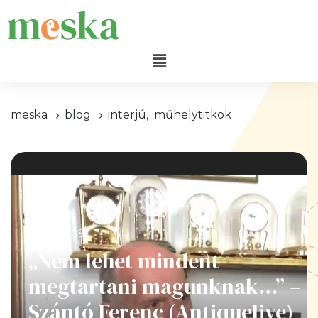
meska
blog
interjú
,
műhelytitkok
2022.08.08.
„Nem lehet mindent
megtartani magunknak…” –
Szántó Ferenc (Antiquelive)