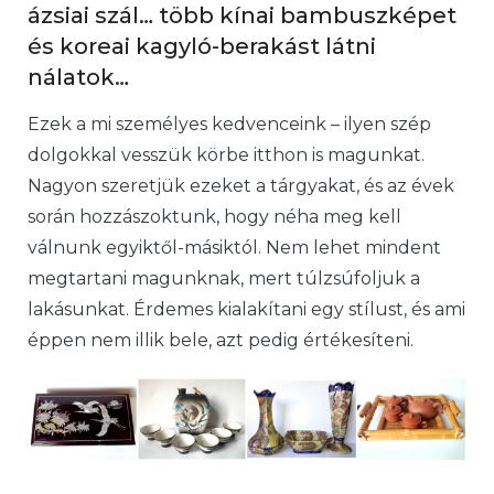
ázsiai szál… több kínai bambuszképet
és koreai kagyló-berakást látni
nálatok…
Ezek a mi személyes kedvenceink – ilyen szép
dolgokkal vesszük körbe itthon is magunkat.
Nagyon szeretjük ezeket a tárgyakat, és az évek
során hozzászoktunk, hogy néha meg kell
válnunk egyiktől-másiktól. Nem lehet mindent
megtartani magunknak, mert túlzsúfoljuk a
lakásunkat. Érdemes kialakítani egy stílust, és ami
éppen nem illik bele, azt pedig értékesíteni.