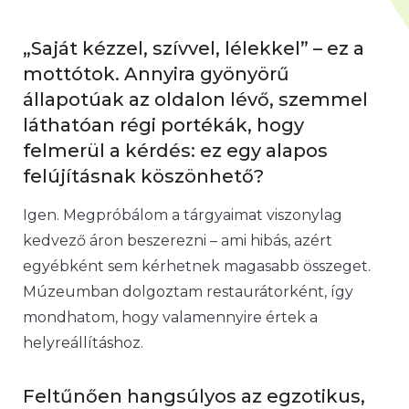
„Saját kézzel, szívvel, lélekkel” – ez a
mottótok. Annyira gyönyörű
állapotúak az oldalon lévő, szemmel
láthatóan régi portékák, hogy
felmerül a kérdés: ez egy alapos
felújításnak köszönhető?
Igen. Megpróbálom a tárgyaimat viszonylag
kedvező áron beszerezni – ami hibás, azért
egyébként sem kérhetnek magasabb összeget.
Múzeumban dolgoztam restaurátorként, így
mondhatom, hogy valamennyire értek a
helyreállításhoz.
Feltűnően hangsúlyos az egzotikus,