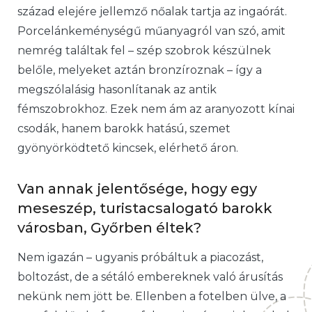
század elejére jellemző nőalak tartja az ingaórát.
Porcelánkeménységű műanyagról van szó, amit
nemrég találtak fel – szép szobrok készülnek
belőle, melyeket aztán bronzíroznak – így a
megszólalásig hasonlítanak az antik
fémszobrokhoz. Ezek nem ám az aranyozott kínai
csodák, hanem barokk hatású, szemet
gyönyörködtető kincsek, elérhető áron.
Van annak jelentősége, hogy egy
meseszép, turistacsalogató barokk
városban, Győrben éltek?
Nem igazán – ugyanis próbáltuk a piacozást,
boltozást, de a sétáló embereknek való árusítás
nekünk nem jött be. Ellenben a fotelben ülve, a