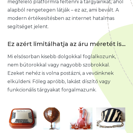
megfelelő platformra feltenni a tárgyainkat, ahol
alapból rengetegen látják – ez az, ami bevált. A
modern értékesítésben az internet hatalmas
segítséget jelent.
Ez azért limitálhatja az áru méretét is…
Mi elsősorban kisebb dolgokkal foglalkozunk,
nem bútorokkal vagy nagyobb szobrokkal.
Ezeket nehéz is volna postázni, a vevőinknek
elküldeni. Főleg apróbb, lakást díszítő vagy
funkcionális tárgyakat forgalmazunk.