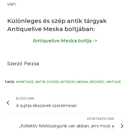
van.
Különleges és szép antik tárgyak
Antiquelive Meska boltjában:
Antiquelive Meska boltja ->
Szerző: Perzsa
TAGS:
#VINTAGE
,
ANTIK
,
EGYEDI
,
INTERJÚ
,
MESKA
,
RÉGISÉG
,
VINTAGE
ELŐZŐ CIKK
A sujtás ékszerek szerelmesei
KÖVETKEZŐ CIKK
„Kollektív felelősségünk van abban, ami most a