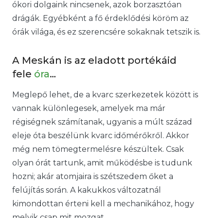
ókori dolgaink nincsenek, azok borzasztóan
drágák. Egyébként a fő érdeklődési köröm az
órák világa, és ez szerencsére sokaknak tetszik is.
A Meskán is az eladott portékáid
fele
óra
…
Meglepő lehet, de a kvarc szerkezetek között is
vannak különlegesek, amelyek ma már
régiségnek számítanak, ugyanis a múlt század
eleje óta beszélünk kvarc időmérőkről. Akkor
még nem tömegtermelésre készültek. Csak
olyan órát tartunk, amit működésbe is tudunk
hozni; akár atomjaira is szétszedem őket a
felújítás során. A kakukkos változatnál
kimondottan érteni kell a mechanikához, hogy
melyik csap mit mozgat.