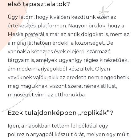
első tapasztalatok?
Úgy látom, hogy kiválóan kezdtünk ezen az
értékesítési platformon. Nagyon örülök, hogy a
Meska preferálja már az antik dolgokat is, mert ez
a műfaj láthatóan érdekli a közönséget. De
vannak a kétezres évek elejéről származó
tárgyaim is, amelyek ugyanígy régies kinézetűek,
ám modern anyagokból készültek. Olyan
vevőknek valók, akik az eredetit nem engedhetik
meg maguknak, viszont szeretnének stílust,
minőséget vinni az otthonukba.
Ezek tulajdonképpen „replikák”?
Igen, a napokban tettem fel például egy
polirezin anyagból készült órát, melyen egy múlt