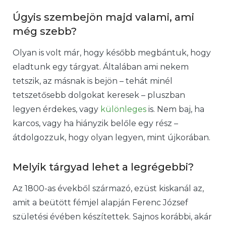
Úgyis szembejön majd valami, ami
még szebb?
Olyan is volt már, hogy később megbántuk, hogy
eladtunk egy tárgyat. Általában ami nekem
tetszik, az másnak is bejön – tehát minél
tetszetősebb dolgokat keresek – pluszban
legyen érdekes, vagy
különleges
is. Nem baj, ha
karcos, vagy ha hiányzik belőle egy rész –
átdolgozzuk, hogy olyan legyen, mint újkorában.
Melyik tárgyad lehet a legrégebbi?
Az 1800-as évekből származó, ezüst kiskanál az,
amit a beütött fémjel alapján Ferenc József
születési évében készítettek. Sajnos korábbi, akár