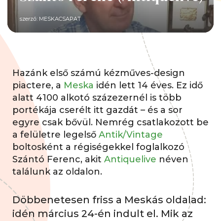
szerző:
MESKACSAPAT
Hazánk első számú kézműves-design
piactere, a
Meska
idén lett 14 éves. Ez idő
alatt 4100 alkotó százezernél is több
portékája cserélt itt gazdát – és a sor
egyre csak bővül. Nemrég csatlakozott be
a felületre legelső
Antik/Vintage
boltosként a régiségekkel foglalkozó
Szántó Ferenc, akit
Antiquelive
néven
találunk az oldalon.
Döbbenetesen friss a Meskás oldalad:
idén március 24-én indult el. Mik az