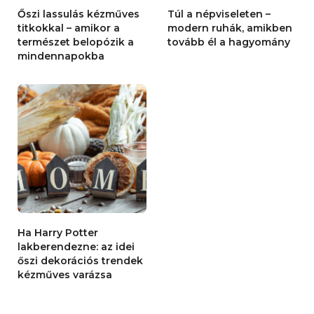
Őszi lassulás kézműves
Túl a népviseleten –
titkokkal – amikor a
modern ruhák, amikben
természet belopózik a
tovább él a hagyomány
mindennapokba
Ha Harry Potter
lakberendezne: az idei
őszi dekorációs trendek
kézműves varázsa