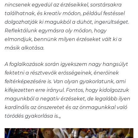
nincsenek egyedül az érzéseikkel, sorstársakra
találhatnak, és kreatív módon, például festéssel
dolgozhatják ki magukból a dühöt, ingerültséget.
Reflektálunk egymásra oly módon, hogy
elmondjuk, bennünk milyen érzéseket vált ki a
másik alkotása.
A foglalkozások során igyekszem nagy hangsúlyt
fektetni a résztvevők erősségeinek, énerőinek
feltérképezésére is. Van olyan gyakorlatunk, ami
kifejezetten erre irányul. Fontos, hogy kidolgozzuk
magunkból a negatív érzéseket, de legalább ilyen
kardinális az önszeretet és az önmagunkkal való
törődés gyakorlása is.
„