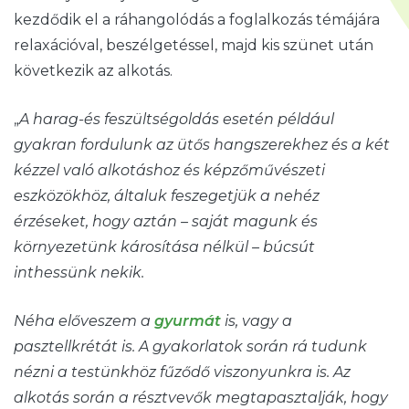
kezdődik el a ráhangolódás a foglalkozás témájára
relaxációval, beszélgetéssel, majd kis szünet után
következik az alkotás.
„
A harag-és feszültségoldás
esetén például
gyakran fordulunk az ütős hangszerekhez és a két
kézzel való alkotáshoz és képzőművészeti
eszközökhöz, általuk feszegetjük a nehéz
érzéseket, hogy aztán – saját magunk és
környezetünk károsítása nélkül – búcsút
inthessünk nekik.
Néha előveszem a
gyurmát
is, vagy a
pasztellkrétát is. A gyakorlatok során rá tudunk
nézni a testünkhöz fűződő viszonyunkra is. Az
alkotás során a résztvevők megtapasztalják, hogy