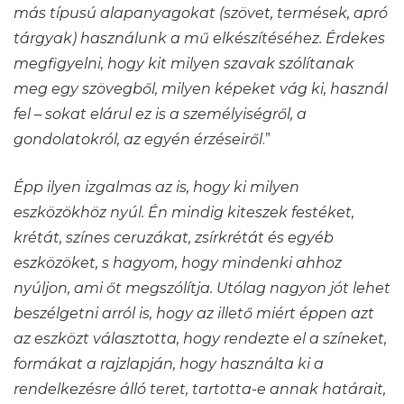
más típusú alapanyagokat (szövet, termések, apró
tárgyak) használunk a mű elkészítéséhez. Érdekes
megfigyelni, hogy kit milyen szavak szólítanak
meg egy szövegből, milyen képeket vág ki, használ
fel – sokat elárul ez is a személyiségről, a
gondolatokról, az egyén érzéseiről
.”
Épp ilyen izgalmas az is, hogy ki milyen
eszközökhöz nyúl. Én mindig kiteszek festéket,
krétát, színes ceruzákat, zsírkrétát és egyéb
eszközöket, s hagyom, hogy mindenki ahhoz
nyúljon, ami őt megszólítja. Utólag nagyon jót lehet
beszélgetni arról is, hogy az illető miért éppen azt
az eszközt választotta, hogy rendezte el a színeket,
formákat a rajzlapján, hogy használta ki a
rendelkezésre álló teret, tartotta-e annak határait,