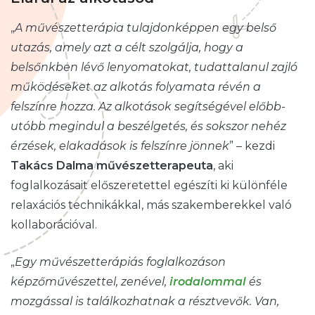
„
A művészetterápia tulajdonképpen egy belső
utazás, amely azt a célt szolgálja, hogy a
belsőnkben lévő lenyomatokat, tudattalanul zajló
működéseket az alkotás folyamata révén a
felszínre hozza. Az alkotások segítségével előbb-
utóbb megindul a beszélgetés, és sokszor nehéz
érzések, elakadások is felszínre jönnek
” – kezdi
Takács Dalma
művészetterapeuta
, aki
foglalkozásait előszeretettel egészíti ki különféle
relaxációs technikákkal, más szakemberekkel való
kollaborációval.
„
Egy művészetterápiás foglalkozáson
képzőművészettel, zenével,
irodalommal
és
mozgással is találkozhatnak a résztvevők. Van,