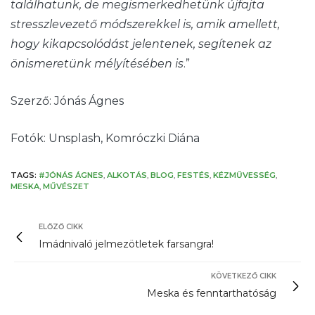
találhatunk, de megismerkedhetünk újfajta
stresszlevezető módszerekkel is, amik amellett,
hogy kikapcsolódást jelentenek, segítenek az
önismeretünk mélyítésében is
.”
Szerző: Jónás Ágnes
Fotók: Unsplash, Komróczki Diána
TAGS:
#JÓNÁS ÁGNES
,
ALKOTÁS
,
BLOG
,
FESTÉS
,
KÉZMŰVESSÉG
,
MESKA
,
MŰVÉSZET
ELŐZŐ CIKK
Imádnivaló jelmezötletek farsangra!
KÖVETKEZŐ CIKK
Meska és fenntarthatóság