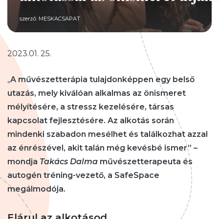
szerző:
MESKACSAPAT
2023.01. 25.
„
A művészetterápia tulajdonképpen egy belső
utazás, mely kiválóan alkalmas az önismeret
mélyítésére, a stressz kezelésére, társas
kapcsolat fejlesztésére. Az alkotás során
mindenki szabadon mesélhet és találkozhat azzal
az énrészével, akit talán még kevésbé ismer” –
mondja
Takács Dalma
művészetterapeuta és
autogén tréning-vezető, a
SafeSpace
megálmodója.
Elárul az alkotásod