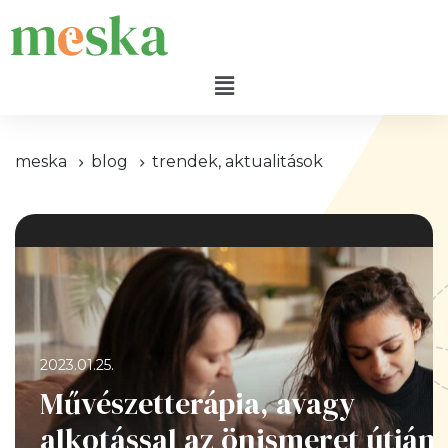
meska
blog
trendek, aktualitások
2023.01.25.
Művészetterápia, avagy
alkotással az önismeret útján