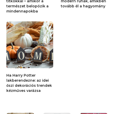
titkokkal – amikor a
modern ruhák, amikben
természet belopózik a
tovább él a hagyomány
mindennapokba
Ha Harry Potter
lakberendezne: az idei
őszi dekorációs trendek
kézműves varázsa