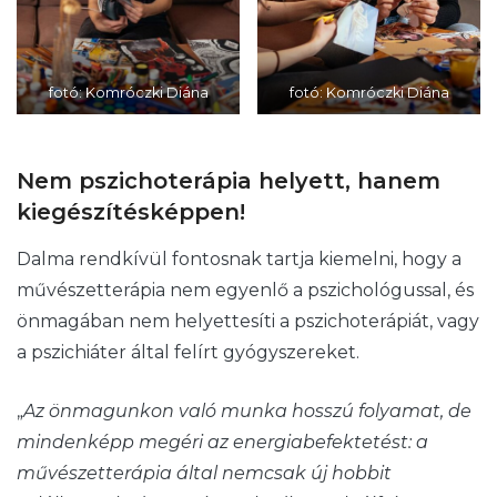
fotó: Komróczki Diána
fotó: Komróczki Diána
Nem pszichoterápia helyett, hanem
kiegészítésképpen!
Dalma rendkívül fontosnak tartja kiemelni, hogy a
művészetterápia nem egyenlő a pszichológussal, és
önmagában nem helyettesíti a pszichoterápiát, vagy
a pszichiáter által felírt gyógyszereket.
„
Az önmagunkon való munka hosszú folyamat, de
mindenképp megéri az energiabefektetést: a
művészetterápia által nemcsak új hobbit