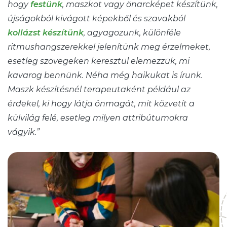
hogy
festünk
, maszkot vagy önarcképet készítünk,
újságokból kivágott képekből és szavakból
kollázst készítünk
, agyagozunk, különféle
ritmushangszerekkel jelenítünk meg érzelmeket,
esetleg szövegeken keresztül elemezzük, mi
kavarog bennünk. Néha még haikukat is írunk.
Maszk készítésnél terapeutaként például az
érdekel, ki hogy látja önmagát, mit közvetít a
külvilág felé, esetleg milyen attribútumokra
vágyik.”