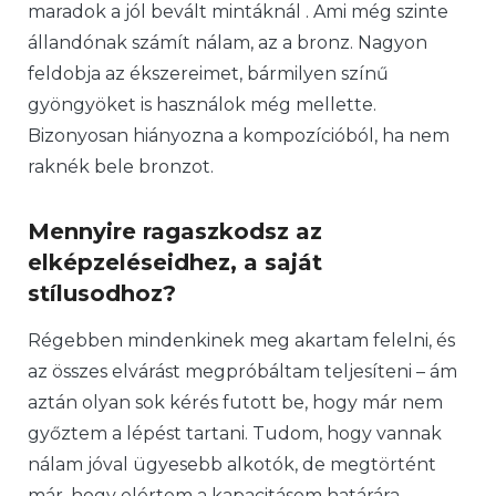
maradok a jól bevált mintáknál . Ami még szinte
állandónak számít nálam, az a bronz. Nagyon
feldobja az ékszereimet, bármilyen színű
gyöngyöket is használok még mellette.
Bizonyosan hiányozna a kompozícióból, ha nem
raknék bele bronzot.
Mennyire ragaszkodsz az
elképzeléseidhez, a saját
stílusodhoz?
Régebben mindenkinek meg akartam felelni, és
az összes elvárást megpróbáltam teljesíteni – ám
aztán olyan sok kérés futott be, hogy már nem
győztem a lépést tartani. Tudom, hogy vannak
nálam jóval ügyesebb alkotók, de megtörtént
már, hogy elértem a kapacitásom határára.