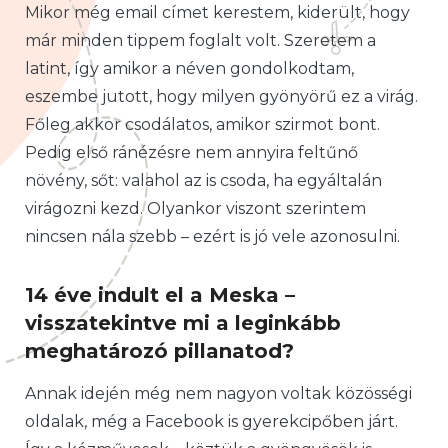
Mikor még email címet kerestem, kiderült, hogy
már minden tippem foglalt volt. Szeretem a
latint, így amikor a néven gondolkodtam,
eszembe jutott, hogy milyen gyönyörű ez a virág.
Főleg akkor csodálatos, amikor szirmot bont.
Pedig első ránézésre nem annyira feltűnő
növény, sőt: valahol az is csoda, ha egyáltalán
virágozni kezd. Olyankor viszont szerintem
nincsen nála szebb – ezért is jó vele azonosulni.
14 éve indult el a Meska –
visszatekintve mi a leginkább
meghatározó pillanatod?
Annak idején még nem nagyon voltak közösségi
oldalak, még a Facebook is gyerekcipőben járt.