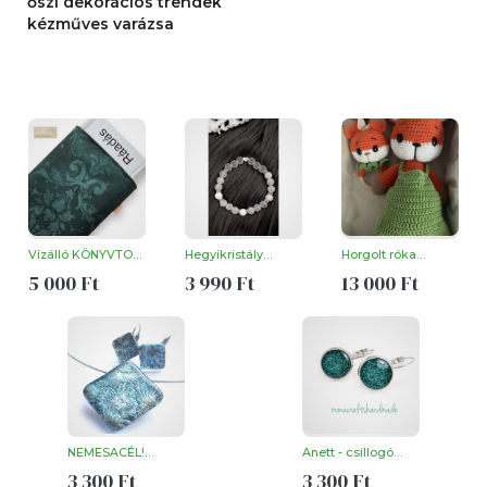
őszi dekorációs trendek
kézműves varázsa