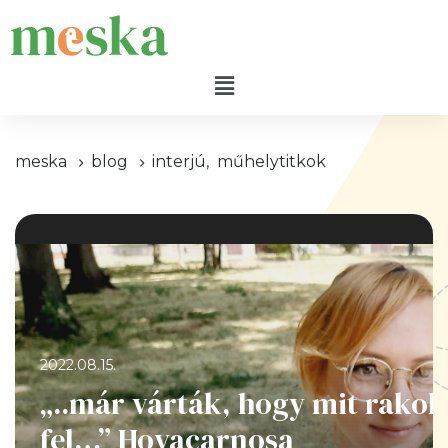
meska
blog
interjú
,
műhelytitkok
2022.08.15.
„..már várták, hogy mit rakok
fel…” Hoyacarnosa