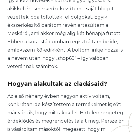
Így a kézművesek – köztük a gyöngyösök is,
akikkel én ismerkedni kezdtem – saját blogot
vezettek: oda töltöttek fel dolgokat. Egyik
ékszerkészítő barátom révén értesültem a
Meskáról, ami akkor még alig két hónapja futott.
Ebben a korai stádiumban regisztráltam be ide,
emlékszem: 69-edikként. A boltom linkje hozza is
a nevem után, hogy „shop69” – így valóban
veteránnak számítok.
Hogyan alakultak az eladásaid?
Az első néhány évben nagyon aktív voltam,
konkrétan ide készítettem a termékeimet is; sőt:
már várták, hogy mit rakok fel. Hirtelen rengeteg
érdeklődés és megrendelés talált meg. Persze én
is vásároltam másoktól: megesett, hogy mi