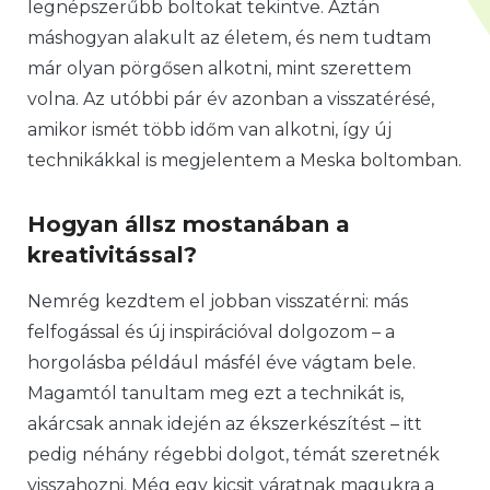
legnépszerűbb boltokat tekintve. Aztán
máshogyan alakult az életem, és nem tudtam
már olyan pörgősen alkotni, mint szerettem
volna. Az utóbbi pár év azonban a visszatérésé,
amikor ismét több időm van alkotni, így új
technikákkal is megjelentem a Meska boltomban.
Hogyan állsz mostanában a
kreativitással?
Nemrég kezdtem el jobban visszatérni: más
felfogással és új inspirációval dolgozom – a
horgolásba például másfél éve vágtam bele.
Magamtól tanultam meg ezt a technikát is,
akárcsak annak idején az ékszerkészítést – itt
pedig néhány régebbi dolgot, témát szeretnék
visszahozni. Még egy kicsit váratnak magukra a