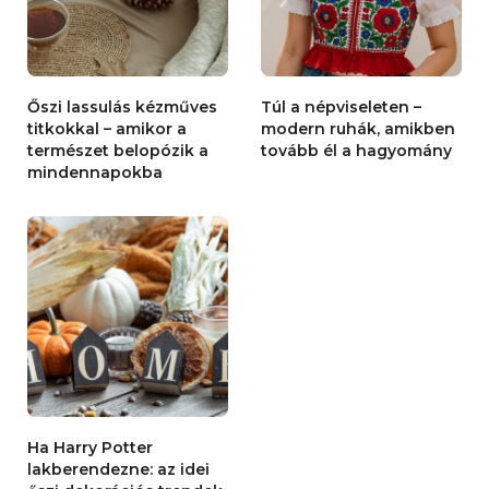
Őszi lassulás kézműves
Túl a népviseleten –
titkokkal – amikor a
modern ruhák, amikben
természet belopózik a
tovább él a hagyomány
mindennapokba
Ha Harry Potter
lakberendezne: az idei