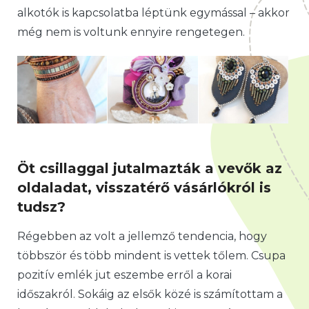
alkotók is kapcsolatba léptünk egymással – akkor
még nem is voltunk ennyire rengetegen.
Öt csillaggal jutalmazták a vevők az
oldaladat, visszatérő vásárlókról is
tudsz?
Régebben az volt a jellemző tendencia, hogy
többször és több mindent is vettek tőlem. Csupa
pozitív emlék jut eszembe erről a korai
időszakról. Sokáig az elsők közé is számítottam a