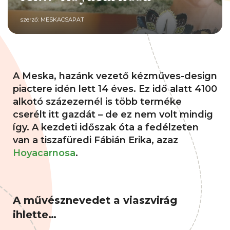
szerző:
MESKACSAPAT
A Meska, hazánk vezető kézműves-design
piactere idén lett 14 éves. Ez idő alatt 4100
alkotó százezernél is több terméke
cserélt itt gazdát – de ez nem volt mindig
így. A kezdeti időszak óta a fedélzeten
van a tiszafüredi Fábián Erika, azaz
Hoyacarnosa
.
A művésznevedet a viaszvirág
ihlette…