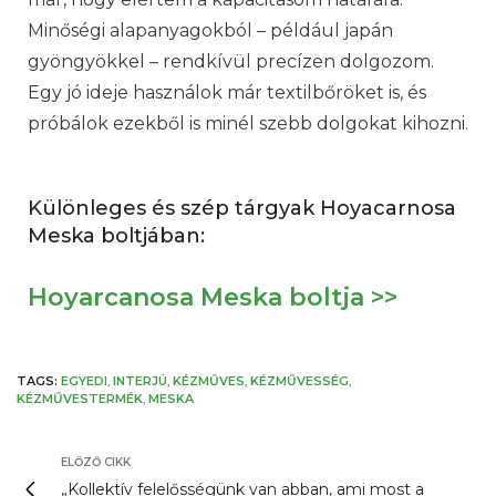
Minőségi alapanyagokból – például japán
gyöngyökkel – rendkívül precízen dolgozom.
Egy jó ideje használok már textilbőröket is, és
próbálok ezekből is minél szebb dolgokat kihozni.
Különleges és szép tárgyak Hoyacarnosa
Meska boltjában:
Hoyarcanosa Meska boltja >>
TAGS:
EGYEDI
,
INTERJÚ
,
KÉZMŰVES
,
KÉZMŰVESSÉG
,
KÉZMŰVESTERMÉK
,
MESKA
ELŐZŐ CIKK
„Kollektív felelősségünk van abban, ami most a