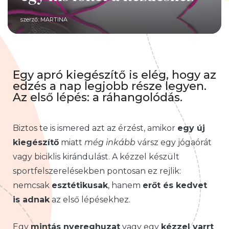
szerző:
MARTINA
Egy apró kiegészítő is elég, hogy az
edzés a nap legjobb része legyen.
Az első lépés: a ráhangolódás.
Biztos te is ismered azt az érzést, amikor
egy új
kiegészítő
miatt
még inkább
vársz egy jógaórát
vagy biciklis kirándulást. A kézzel készült
sportfelszerelésekben pontosan ez rejlik:
nemcsak
esztétikusak
, hanem
erőt és kedvet
is adnak
az első lépésekhez.
Egy
mintás nyereghuzat
vagy egy
kézzel varrt