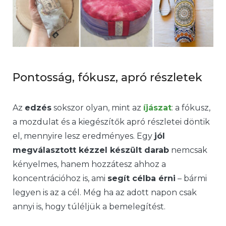
Pontosság, fókusz, apró részletek
Az
edzés
sokszor olyan, mint az
íjászat
: a fókusz,
a mozdulat és a kiegészítők apró részletei döntik
el, mennyire lesz eredményes. Egy
jól
megválasztott kézzel készült darab
nemcsak
kényelmes, hanem hozzátesz ahhoz a
koncentrációhoz is, ami
segít célba érni
– bármi
legyen is az a cél. Még ha az adott napon csak
annyi is, hogy túléljük a bemelegítést.