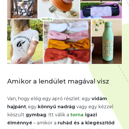
Amikor a lendület magával visz
Van, hogy elég egy apró részlet: egy
vidám
hajpánt
, egy
könnyű nadrág
vagy egy kézzel
készült
gymbag
. Itt válik a
torna
igazi
élménnyé
– amikor a
ruhád és a kiegészítőd