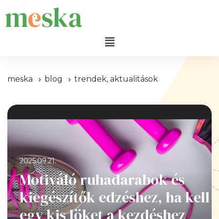
meska
blog
trendek, aktualitások
2025.09.21.
Motiváló ruhadarabok és
kiegészítők edzéshez, ha kell
egy kis löket a kezdéshez