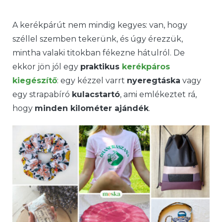
A kerékpárút nem mindig kegyes: van, hogy
széllel szemben tekerünk, és úgy érezzük,
mintha valaki titokban fékezne hátulról. De
ekkor jön jól egy
praktikus
kerékpáros
kiegészítő
: egy kézzel varrt
nyeregtáska
vagy
egy strapabíró
kulacstartó
, ami emlékeztet rá,
hogy
minden kilométer ajándék
.