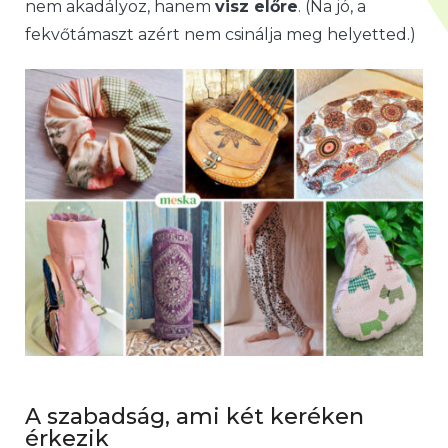
nem akadályoz, hanem
visz előre
. (Na jó, a
fekvőtámaszt azért nem csinálja meg helyetted.)
A szabadság, ami két keréken
érkezik