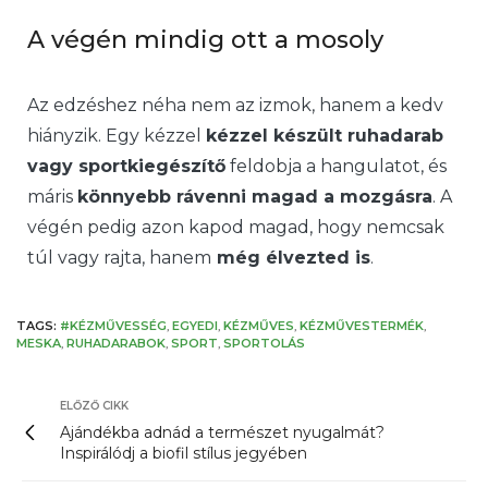
A végén mindig ott a mosoly
Az edzéshez néha nem az izmok, hanem a kedv
hiányzik. Egy kézzel
kézzel készült ruhadarab
vagy sportkiegészítő
feldobja a hangulatot, és
máris
könnyebb rávenni magad a mozgásra
. A
végén pedig azon kapod magad, hogy nemcsak
túl vagy rajta, hanem
még élvezted is
.
TAGS:
#KÉZMŰVESSÉG
,
EGYEDI
,
KÉZMŰVES
,
KÉZMŰVESTERMÉK
,
MESKA
,
RUHADARABOK
,
SPORT
,
SPORTOLÁS
ELŐZŐ CIKK
Ajándékba adnád a természet nyugalmát?
Inspirálódj a biofil stílus jegyében