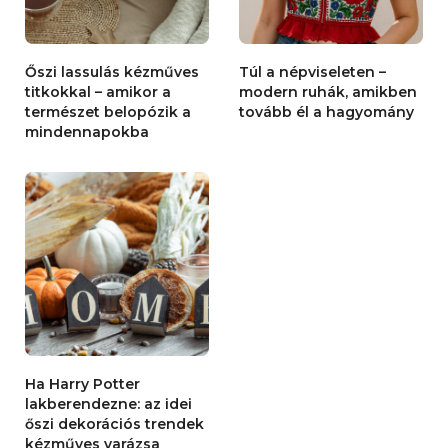
Őszi lassulás kézműves
Túl a népviseleten –
titkokkal – amikor a
modern ruhák, amikben
természet belopózik a
tovább él a hagyomány
mindennapokba
Ha Harry Potter
lakberendezne: az idei
őszi dekorációs trendek
kézműves varázsa