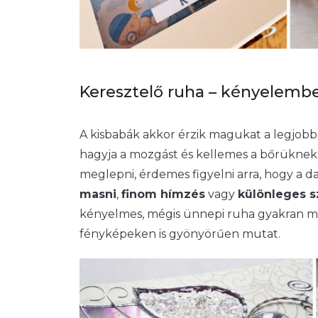
Keresztelő ruha – kényelemb
A kisbabák akkor érzik magukat a legjobb
hagyja a mozgást és kellemes a bőrüknek.
meglepni, érdemes figyelni arra, hogy a 
masni
,
finom hímzés
vagy
különleges 
kényelmes, mégis ünnepi ruha gyakran meg
fényképeken is gyönyörűen mutat.