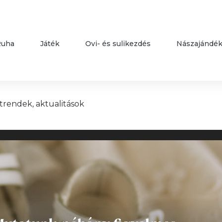
Ruha
Játék
Ovi- és sulikezdés
Nászajándé
trendek, aktualitások