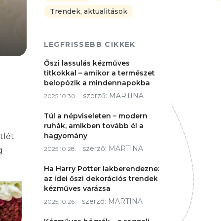
Trendek, aktualitások
LEGFRISSEBB CIKKEK
Őszi lassulás kézműves
titkokkal – amikor a természet
belopózik a mindennapokba
szerző:
MARTINA
2025.10.30.
Túl a népviseleten – modern
ruhák, amikben tovább él a
hagyomány
tlét.
szerző:
MARTINA
2025.10.28.
g
Ha Harry Potter lakberendezne:
az idei őszi dekorációs trendek
kézműves varázsa
szerző:
MARTINA
2025.10.26.