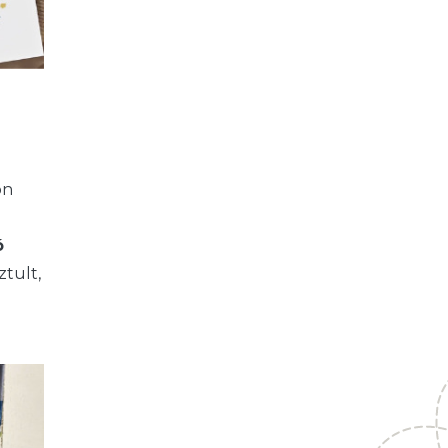
on
ó
ztult,