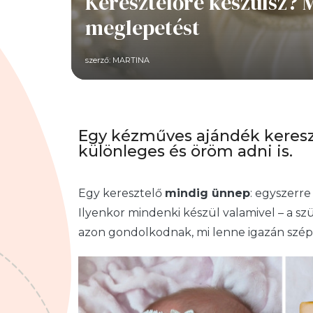
Keresztelőre készülsz?
meglepetést
szerző:
MARTINA
Egy kézműves ajándék kereszt
különleges és öröm adni is.
Egy keresztelő
mindig ünnep
: egyszerre
Ilyenkor mindenki készül valamivel – a s
azon gondolkodnak, mi lenne igazán szé