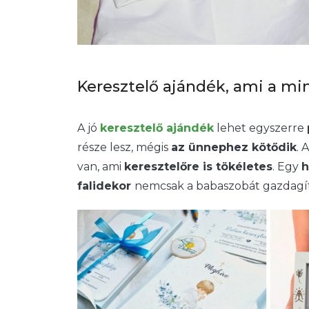
Keresztelő ajándék, ami a mi
A jó
keresztelő ajándék
lehet egyszerre
része lesz, mégis
az ünnephez kötődik
. 
van, ami
keresztelőre is tökéletes
. Egy
h
falidekor
nemcsak a babaszobát gazdagítj