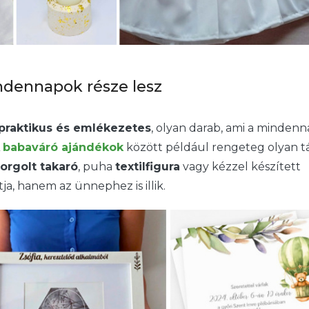
ndennapok része lesz
praktikus és emlékezetes
, olyan darab, ami a minden
A
babaváró ajándékok
között például rengeteg olyan t
orgolt takaró
, puha
textilfigura
vagy kézzel készített
a, hanem az ünnephez is illik.