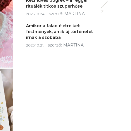
Kézműves bögrék – a reggeli
rituálék titkos szuperhősei
szerző:
MARTINA
2025.10.24.
Amikor a falad életre kel:
festmények, amik új történetet
írnak a szobába
szerző:
MARTINA
2025.10.21.