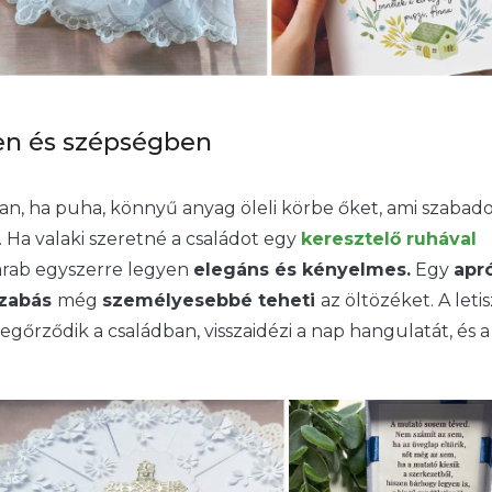
en és szépségben
an, ha puha, könnyű anyag öleli körbe őket, ami szabad
 Ha valaki szeretné a családot egy
keresztelő ruhával
darab egyszerre legyen
elegáns és kényelmes.
Egy
apr
szabás
még
személyesebbé teheti
az öltözéket. A letis
őrződik a családban, visszaidézi a nap hangulatát, és a