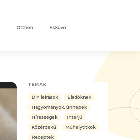
k
Otthon
Esküvő
TÉMÁK
DlY leírások
Eladóknak
Hagyományok, ünnepek
Hírességek
Interjú
Közérdekű
Műhelytitkok
Receptek