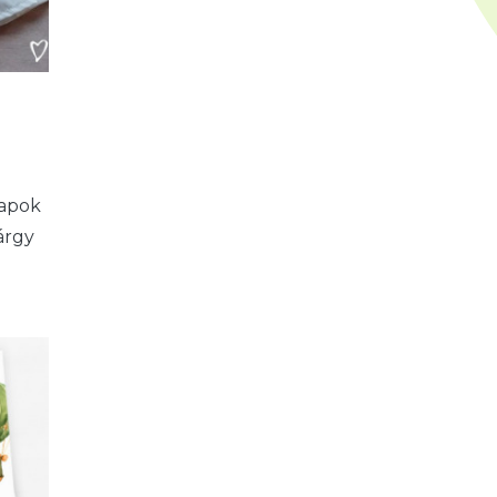
napok
árgy