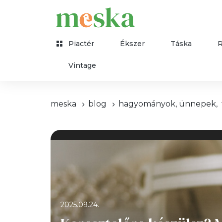
Piactér
Ékszer
Táska
Vintage
meska
blog
hagyományok, ünnepek
,
2025.09.24.