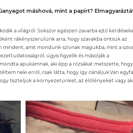
műanyagot máshová, mint a papírt? Elmagyaráztá
ödik a világról. Sokszor egészen zavarba ejtő kérdéseke
szülőként rákényszerülünk arra, hogy szavakba öntsük az
en mindent, amit mondunk szívnak magukba, mint a sziva
zettudatosságról, úgyis figyelik és másolják a
mondta apukámnak, aki épp a rózsákat metszette, hogy
tem neki erről, csak látta, hogy így csináljuk.Van egyfaj
gy tiszteljük a környezetünket, az élőlényeket vagy ak