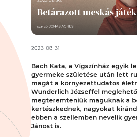
2023.08.30.
Betárazott meskás játé
szerző:
JONAS AGNES
2023. 08. 31.
Bach Kata, a Vígszínház egyik l
gyermeke születése után lett r
magát a környezettudatos életmó
Wunderlich Józseffel meglehetős
megteremteniük maguknak a bék
kertészkednek, nagyokat kirándu
ebben a szellemben nevelik gyer
Jánost is.