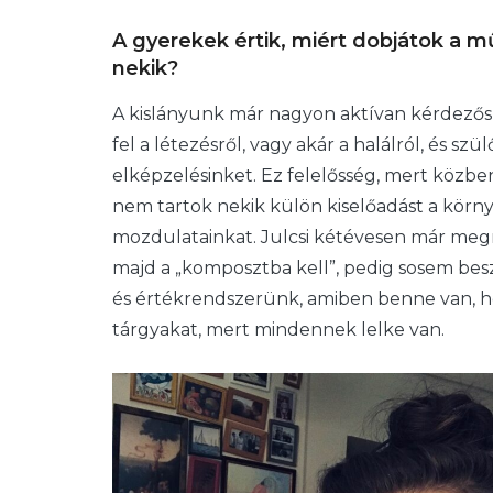
A gyerekek értik, miért dobjátok a 
nekik?
A kislányunk már nagyon aktívan kérdezősk
fel a létezésről, vagy akár a halálról, és 
elképzelésinket. Ez felelősség, mert közb
nem tartok nekik külön kiselőadást a környe
mozdulatainkat. Julcsi kétévesen már meg
majd a „komposztba kell”, pedig sosem beszél
és értékrendszerünk, amiben benne van, ho
tárgyakat, mert mindennek lelke van.