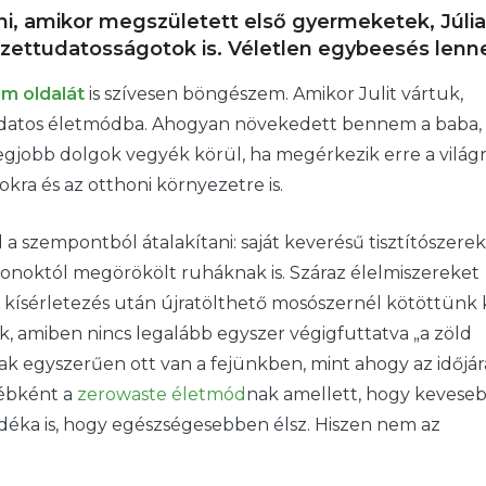
, amikor megszületett első gyermeketek, Júlia
zettudatosságotok is. Véletlen egybeesés lenn
am oldalát
is szívesen böngészem. Amikor Julit vártuk,
datos életmódba. Ahogyan növekedett bennem a baba,
gjobb dolgok vegyék körül, ha megérkezik erre a világr
okra és az otthoni környezetre is.
 szempontból átalakítani: saját keverésű tisztítószere
onoktól megörökölt ruháknak is. Száraz élelmiszereket
ísérletezés után újratölthető mosószernél kötöttünk k
 amiben nincs legalább egyszer végigfuttatva „a zöld
 egyszerűen ott van a fejünkben, mint ahogy az időjárá
yébként a
zerowaste életmód
nak amellett, hogy kevese
déka is, hogy egészségesebben élsz. Hiszen nem az