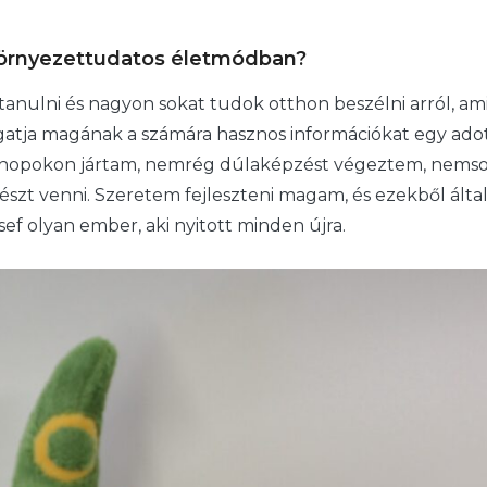
 környezettudatos életmódban?
anulni és nagyon sokat tudok otthon beszélni arról, am
logatja magának a számára hasznos információkat egy ado
shopokon jártam, nemrég dúlaképzést végeztem, nems
zt venni. Szeretem fejleszteni magam, és ezekből álta
ef olyan ember, aki nyitott minden újra.