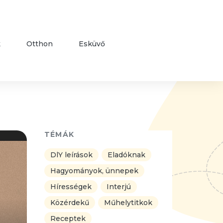
k
Otthon
Esküvő
TÉMÁK
DlY leírások
Eladóknak
Hagyományok, ünnepek
Hírességek
Interjú
Közérdekű
Műhelytitkok
Receptek