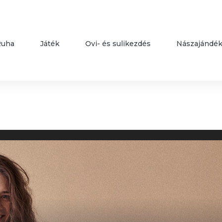
Ruha
Játék
Ovi- és sulikezdés
Nászajándé