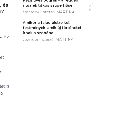
Kézműves bögrék – a reggeli
, és
rituálék titkos szuperhősei
e?
szerző:
MARTINA
2025.10.24.
Amikor a falad életre kel:
festmények, amik új történetet
írnak a szobába
a. Ez
szerző:
MARTINA
2025.10.21.
ket
i.
st is
bb