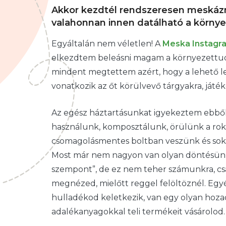
Akkor kezdtél rendszeresen meskázni
valahonnan innen datálható a környe
Egyáltalán nem véletlen! A
Meska Instagr
elkezdtem beleásni magam a környezettu
mindent megtettem azért, hogy a lehető le
vonatkozik az őt körülvevő tárgyakra, játék
Az egész háztartásunkat igyekeztem ebből a
használunk, komposztálunk, örülünk a rok
csomagolásmentes boltban veszünk és sok k
Most már nem nagyon van olyan döntésünk,
szempont”, de ez nem teher számunkra, csak
megnézed, mielőtt reggel felöltöznél. Eg
hulladékod keletkezik, van egy olyan hoza
adalékanyagokkal teli termékeit vásárolod.