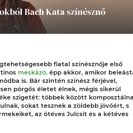
kokból Bach Kata színésznő
egtehetségesebb fiatal színésznője első
utinos
meskázó,
épp akkor, amikor beleást
dba is. Bár szintén színész férjével,
en pörgős életet élnek, mégis sikerül
e szigetét: többek között komposztálna
lnak, sokat tesznek a zöldebb jövőért, s
mekeiket, az ötéves Julcsit és a kétéves