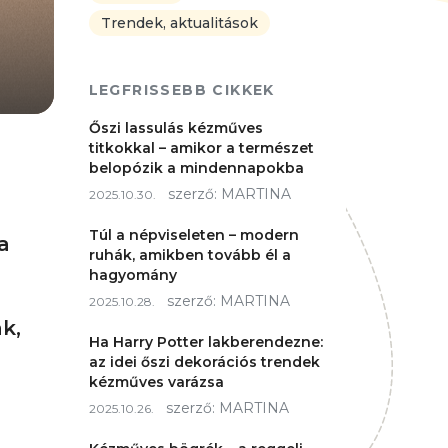
Trendek, aktualitások
LEGFRISSEBB CIKKEK
Őszi lassulás kézműves
titkokkal – amikor a természet
belopózik a mindennapokba
szerző:
MARTINA
2025.10.30.
Túl a népviseleten – modern
a
ruhák, amikben tovább él a
hagyomány
szerző:
MARTINA
2025.10.28.
k,
Ha Harry Potter lakberendezne:
az idei őszi dekorációs trendek
kézműves varázsa
szerző:
MARTINA
2025.10.26.