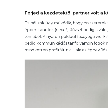
Férjed a kezdetektől partner volt a
Ez nálunk úgy működik, hogy én szeretek t
éppen tanulok (
nevet
), József pedig kivá
témából. A nyáron például faceyoga work
pedig kommunikációs tanfolyamon fogok rés
mindketten profitálunk. Hála az égnek Józs