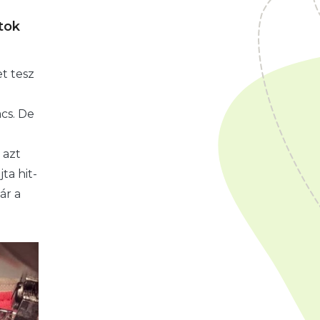
tok
t tesz
cs. De
 azt
ta hit-
ár a