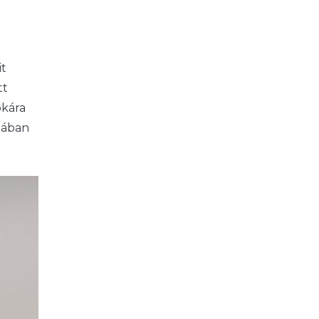
it
tt
okára
lában