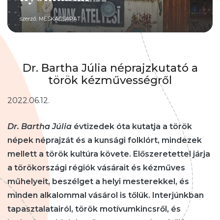
szerző:
MESKACSAPAT
Dr. Bartha Júlia néprajzkutató a
török kézművességről
2022.06.12.
Dr. Bartha Júlia
évtizedek óta kutatja a török
népek néprajzát és a kunsági folklórt, mindezek
mellett a török kultúra követe. Előszeretettel járja
a törökországi régiók vásárait és kézműves
műhelyeit, beszélget a helyi mesterekkel, és
minden alkalommal vásárol is tőlük. Interjúnkban
tapasztalatairól, török motívumkincsről, és