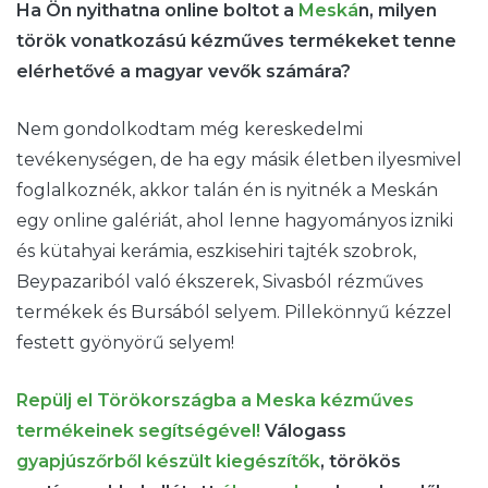
Ha Ön nyithatna online boltot a
Meská
n, milyen
török vonatkozású kézműves termékeket tenne
elérhetővé a magyar vevők számára?
Nem gondolkodtam még kereskedelmi
tevékenységen, de ha egy másik életben ilyesmivel
foglalkoznék, akkor talán én is nyitnék a Meskán
egy online galériát, ahol lenne hagyományos izniki
és kütahyai kerámia, eszkisehiri tajték szobrok,
Beypazariból való ékszerek, Sivasból rézműves
termékek és Bursából selyem. Pillekönnyű kézzel
festett gyönyörű selyem!
Repülj el Törökországba a Meska kézműves
termékeinek segítségével!
Válogass
gyapjúszőrből készült kiegészítők
, törökös