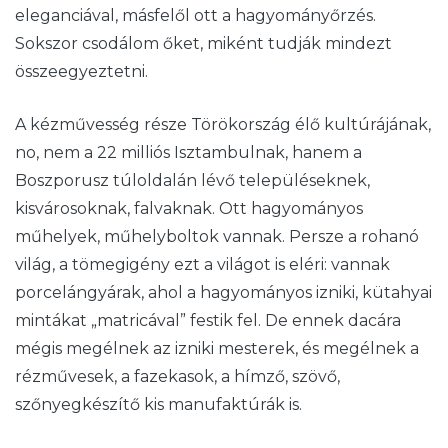
eleganciával, másfelől ott a hagyományőrzés.
Sokszor csodálom őket, miként tudják mindezt
összeegyeztetni.
A kézművesség része Törökország élő kultúrájának,
no, nem a 22 milliós Isztambulnak, hanem a
Boszporusz túloldalán lévő településeknek,
kisvárosoknak, falvaknak. Ott hagyományos
műhelyek, műhelyboltok vannak. Persze a rohanó
világ, a tömegigény ezt a világot is eléri: vannak
porcelángyárak, ahol a hagyományos izniki, kütahyai
mintákat „matricával” festik fel. De ennek dacára
mégis megélnek az izniki mesterek, és megélnek a
rézművesek, a fazekasok, a hímző, szövő,
szőnyegkészítő kis manufaktúrák is.