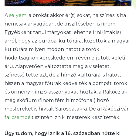
A
selyem
, a brokát akkor ér(t) sokat, ha színes, s ha
nemcsak anyagában, de díszítésében is finom.
Egyébként tanulmányokat lehetne írni (írtak is)
arról, hogy az európai kultúrára, közöttük a magyar
kultúrára milyen módon hatott a török
hódoltságkori kereskedelem révén eljutott keleti
áru. Alapvetően változtatta meg a viseletet,
színessé tette azt, de a hímző kultúrára is hatott,
hiszen a magyar főurak kedvelték a pompát: török
és örmény hímző-asszonyokat hoztak, a Rákócziak
még skófium (finom fém hímzőfonal) hozó
mestereket is hívtak Sárospatakra. De a Rákóczi vár
falicsempé
it szintén izniki mesterek készítették.
Úgy tudom, hogy Iznik a 16. században nőtte ki