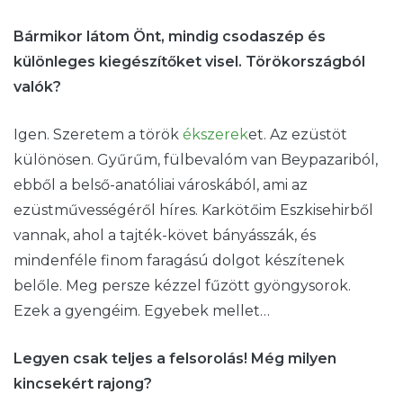
Bármikor látom Önt, mindig csodaszép és
különleges kiegészítőket visel. Törökországból
valók?
Igen. Szeretem a török
ékszerek
et. Az ezüstöt
különösen. Gyűrűm, fülbevalóm van Beypazariból,
ebből a belső-anatóliai városkából, ami az
ezüstművességéről híres. Karkötőim Eszkisehirből
vannak, ahol a tajték-követ bányásszák, és
mindenféle finom faragású dolgot készítenek
belőle. Meg persze kézzel fűzött gyöngysorok.
Ezek a gyengéim. Egyebek mellet…
Legyen csak teljes a felsorolás! Még milyen
kincsekért rajong?