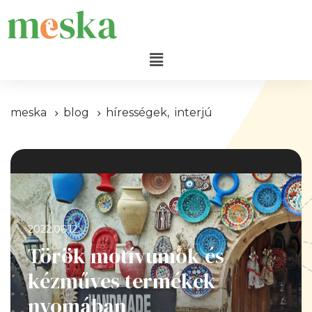
meska
blog
hírességek
,
interjú
2022.06.12.
Török motívumok és
kézműves termékek
nyomában