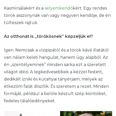
Kasmírsálakért és a
selyemkendő
kért. Egy rendes
török asszonynak van vagy negyven kendője, de én
túlteszek rajtuk.
Az otthonát is „törökösnek” képzeljük el?
Igen. Nemcsak a vízipipától és a török kávé illatától
van nálam keleti hangulat, hanem úgy alapból. Az
én „szentélyemnek” minden sarka ezt a szeretett
világot idézi. A legkedvesebbek a kézzel festett,
dedikált izniki és kütahyai tányérjaim, melyek az
étkezőm falát díszítik. És szeretem a rezet. Minden
formáját, például a belőle készült szép kiöntőket,
fedeles tálalóedényeket.