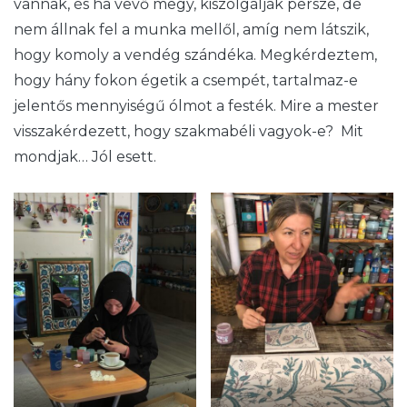
vannak, és ha vevő megy, kiszolgálják persze, de
nem állnak fel a munka mellől, amíg nem látszik,
hogy komoly a vendég szándéka. Megkérdeztem,
hogy hány fokon égetik a csempét, tartalmaz-e
jelentős mennyiségű ólmot a festék. Mire a mester
visszakérdezett, hogy szakmabéli vagyok-e? Mit
mondjak… Jól esett.