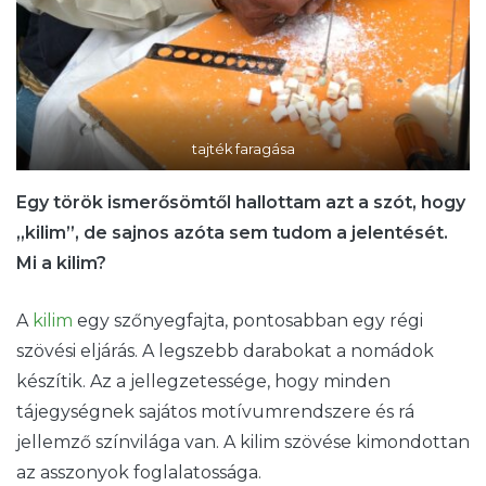
tajték faragása
Egy török ismerősömtől hallottam azt a szót, hogy
„kilim”, de sajnos azóta sem tudom a jelentését.
Mi a kilim?
A
kilim
egy szőnyegfajta, pontosabban egy régi
szövési eljárás. A legszebb darabokat a nomádok
készítik. Az a jellegzetessége, hogy minden
tájegységnek sajátos motívumrendszere és rá
jellemző színvilága van. A kilim szövése kimondottan
az asszonyok foglalatossága.