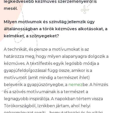
legkedvesebb kézműves szerzeményeiről is
mesél.
Milyen motívumok és színvilág jellemzik úgy
általánosságban a török kézműves alkotásokat, a
kelméket, a szőnyegeket?
A technikát, és persze a motívumokat is az
határozza meg, hogy milyen alapanyagra dolgozik a
kézműves. A textilfestés egyik legősibb módja a
gyapjúfeldolgozással függ össze, amikor is a
motívumot (amit mindig a természet ihlet)
beleverik a gyapjúszőnyegbe, a
nemez
be. A hímzés
és a szövés motívumainak is a természet a
legnagyobb inspirálója. A napokban tértem vissza
Törökországból, Iznikben jártam, ahol helyi
önkormányzat segíti – bemutatkozási és árusítási