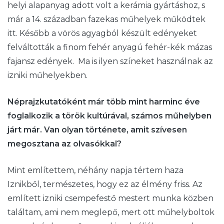
helyi alapanyag adott volt a kerámia gyártáshoz, s
már a 14. században fazekas műhelyek működtek
itt. Később a vörös agyagból készült edényeket
felváltották a finom fehér anyagú fehér-kék mázas
fajansz edények. Ma is ilyen színeket használnak az
izniki műhelyekben.
Néprajzkutatóként már több mint harminc éve
foglalkozik a török kultúrával, számos műhelyben
járt már. Van olyan története, amit szívesen
megosztana az olvasókkal?
Mint említettem, néhány napja tértem haza
Iznikből, természetes, hogy ez az élmény friss. Az
említett izniki csempefestő mestert munka közben
találtam, ami nem meglepő, mert ott műhelyboltok