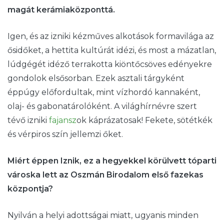
magát kerámiaközponttá.
Igen, és az izniki kézműves alkotások formavilága az
ősidőket, a hettita kultúrát idézi, és most a mázatlan,
lúdgégét idéző terrakotta kiöntőcsöves edényekre
gondolok elsősorban. Ezek asztali tárgyként
éppúgy előfordultak, mint vízhordó kannaként,
olaj- és gabonatárolóként. A világhírnévre szert
tévő izniki
fajansz
ok káprázatosak! Fekete, sötétkék
és vérpiros szín jellemzi őket.
Miért éppen Iznik, ez a hegyekkel körülvett tóparti
városka lett az Oszmán Birodalom első fazekas
központja?
Nyilván a helyi adottságai miatt, ugyanis minden