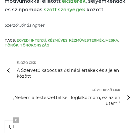
motívumokkal ellátott
ékszerek
, selyemkendők
és színpompás
szőtt szőnyegek
között!
Szerző: Jónás Ágnes
TAGS:
EGYEDI
,
INTERJÚ
,
KÉZMŰVES
,
KÉZMŰVESTERMÉK
,
MESKA
,
TÖRÖK
,
TÖRÖKORSZÁG
ELŐZŐ CIKK
A Szervető kapocs az ősi népi értékek és a jelen
között
KÖVETKEZŐ CIKK
„Nekem a festészettel kell foglalkoznom, ez az én
utam!”
0