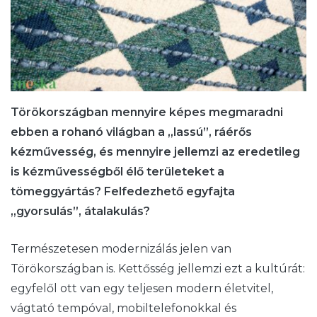
Törökországban mennyire képes megmaradni
ebben a rohanó világban a „lassú”, ráérős
kézművesség, és mennyire jellemzi az eredetileg
is kézművességből élő területeket a
tömeggyártás? Felfedezhető egyfajta
„gyorsulás”, átalakulás?
Természetesen modernizálás jelen van
Törökországban is. Kettősség jellemzi ezt a kultúrát:
egyfelől ott van egy teljesen modern életvitel,
vágtató tempóval, mobiltelefonokkal és