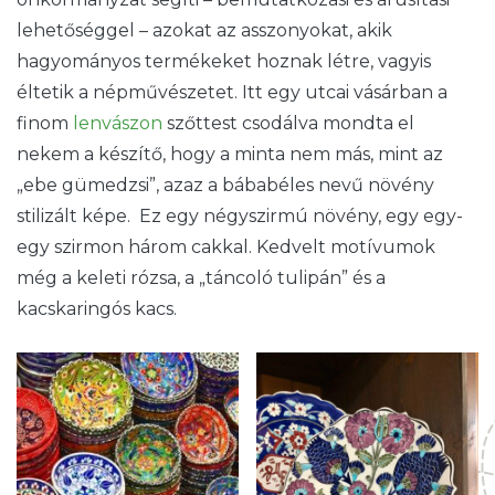
lehetőséggel – azokat az asszonyokat, akik
hagyományos termékeket hoznak létre, vagyis
éltetik a népművészetet. Itt egy utcai vásárban a
finom
lenvászon
szőttest csodálva mondta el
nekem a készítő, hogy a minta nem más, mint az
„ebe gümedzsi”, azaz a bábabéles nevű növény
stilizált képe. Ez egy négyszirmú növény, egy egy-
egy szirmon három cakkal. Kedvelt motívumok
még a keleti rózsa, a „táncoló tulipán” és a
kacskaringós kacs.