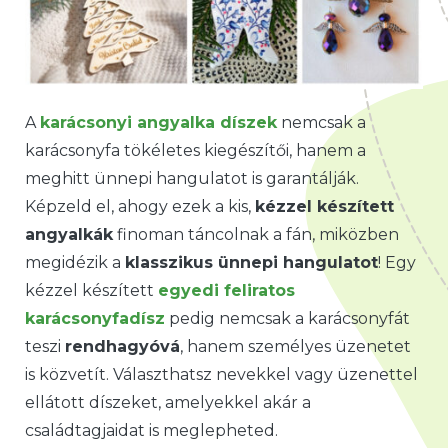
A
karácsonyi angyalka díszek
nemcsak a
karácsonyfa tökéletes kiegészítői, hanem a
meghitt ünnepi hangulatot is garantálják.
Képzeld el, ahogy ezek a kis,
kézzel készített
angyalkák
finoman táncolnak a fán, miközben
megidézik a
klasszikus ünnepi hangulatot
! Egy
kézzel készített
egyedi feliratos
karácsonyfadísz
pedig nemcsak a karácsonyfát
teszi
rendhagyóvá
, hanem személyes üzenetet
is közvetít. Választhatsz nevekkel vagy üzenettel
ellátott díszeket, amelyekkel akár a
családtagjaidat is meglepheted.