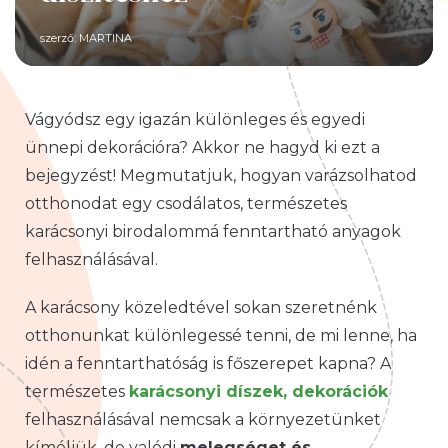
szerző:
MARTINA
Vágyódsz egy igazán különleges és egyedi
ünnepi dekorációra? Akkor ne hagyd ki ezt a
bejegyzést! Megmutatjuk, hogyan varázsolhatod
otthonodat egy csodálatos, természetes
karácsonyi birodalommá fenntartható anyagok
felhasználásával.
A karácsony közeledtével sokan szeretnénk
otthonunkat különlegessé tenni, de mi lenne, ha
idén a fenntarthatóság is főszerepet kapna? A
természetes
karácsonyi díszek, dekorációk
felhasználásával nemcsak a környezetünket
kíméljük, de valódi
melegséget és