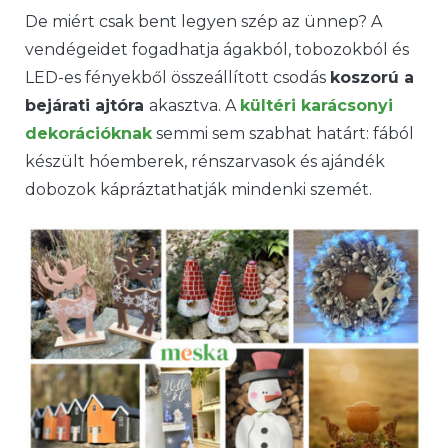
De
miért csak bent legyen szép az ünnep? A
vendégeidet fogadhatja ágakból, tobozokból és
LED-es fényekből összeállított csodás
koszorú a
bejárati ajtóra
akasztva. A
kültéri karácsonyi
dekorációknak
semmi sem szabhat határt: fából
készült hóemberek, rénszarvasok és ajándék
dobozok kápráztathatják mindenki szemét.