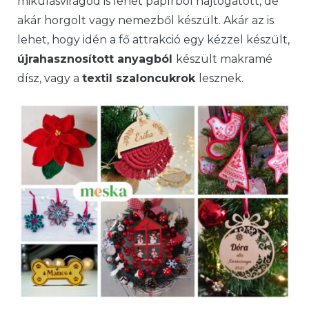
mikulásvirágod is lehet papírból hajtogatott, de
akár horgolt vagy nemezből készült. Akár az is
lehet, hogy idén a fő attrakció egy kézzel készült,
újrahasznosított anyagból
készült makramé
dísz, vagy a
textil szaloncukrok
lesznek.