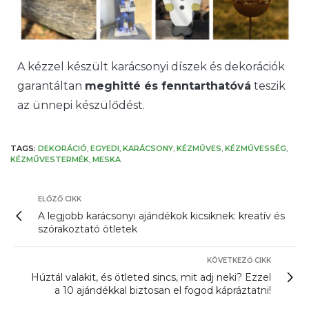
A kézzel készült karácsonyi díszek és dekorációk
garantáltan
meghitté és fenntarthatóvá
teszik
az ünnepi készülődést.
TAGS:
DEKORÁCIÓ
,
EGYEDI
,
KARÁCSONY
,
KÉZMŰVES
,
KÉZMŰVESSÉG
,
KÉZMŰVESTERMÉK
,
MESKA
ELŐZŐ CIKK
A legjobb karácsonyi ajándékok kicsiknek: kreatív és
szórakoztató ötletek
KÖVETKEZŐ CIKK
Húztál valakit, és ötleted sincs, mit adj neki? Ezzel
a 10 ajándékkal biztosan el fogod kápráztatni!