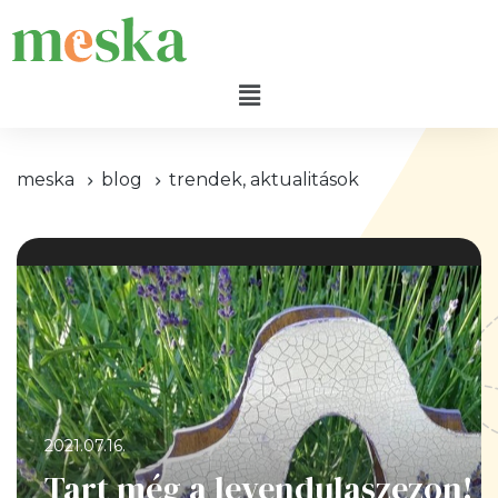
meska
blog
trendek, aktualitások
2021.07.16.
Tart még a levendulaszezon!