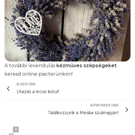
A további levendulás
kézműves szépségeket
keresd online piacterünkön!
ELŐZŐ CIKK
Utazás a lecsó körül!
KÖVETKEZŐ CIKK
Találkozzunk a Meska szülinapján!
0