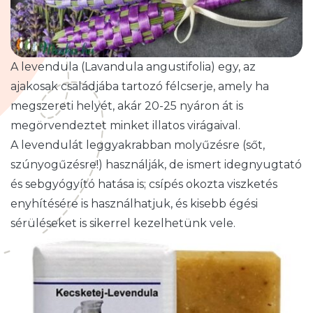
A levendula (Lavandula angustifolia) egy, az
ajakosak családjába tartozó félcserje, amely ha
megszereti helyét, akár 20-25 nyáron át is
megörvendeztet minket illatos virágaival.
A levendulát leggyakrabban molyűzésre (sőt,
szúnyogűzésre!) használják, de ismert idegnyugtató
és sebgyógyító hatása is; csípés okozta viszketés
enyhítésére is használhatjuk, és kisebb égési
sérüléseket is sikerrel kezelhetünk vele.