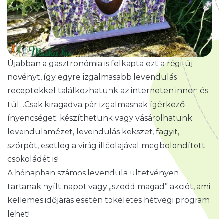
Újabban a gasztronómia is felkapta ezt a régi-új
növényt, így egyre izgalmasabb levendulás
receptekkel találkozhatunk az interneten innen és
túl…Csak kiragadva pár izgalmasnak ígérkező
ínyencséget; készíthetünk vagy vásárolhatunk
levendulamézet, levendulás kekszet, fagyit,
szörpöt, esetleg a virág illóolajával megbolondított
csokoládét is!
A hónapban számos levendula ültetvényen
tartanak nyílt napot vagy „szedd magad” akciót, ami
kellemes időjárás esetén tökéletes hétvégi program
lehet!