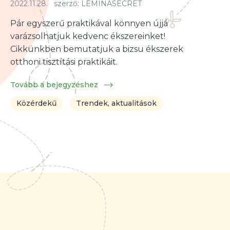
2022.11.28.
szerző:
LEMINASECRET
Pár egyszerű praktikával könnyen újjá
varázsolhatjuk kedvenc ékszereinket!
Cikkünkben bemutatjuk a bizsu ékszerek
otthoni tisztítási praktikáit.
Tovább a bejegyzéshez
Közérdekű
Trendek, aktualitások