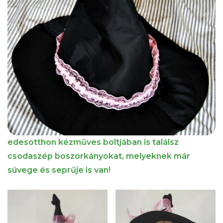
edesotthon kézműves boltjában is találsz
csodaszép boszorkányokat, melyeknek már
süvege és seprűje is van!