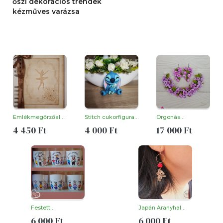
őszi dekorációs trendek
kézműves varázsa