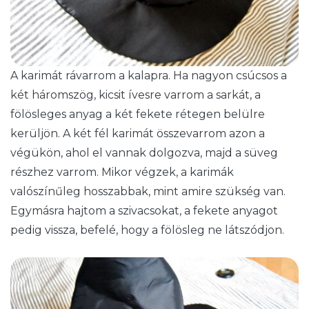
A karimát rávarrom a kalapra. Ha nagyon csúcsos a
két háromszög, kicsit ívesre varrom a sarkát, a
fölösleges anyag a két fekete rétegen belülre
kerüljön. A két fél karimát összevarrom azon a
végükön, ahol el vannak dolgozva, majd a süveg
részhez varrom. Mikor végzek, a karimák
valószínűleg hosszabbak, mint amire szükség van.
Egymásra hajtom a szivacsokat, a fekete anyagot
pedig vissza, befelé, hogy a fölösleg ne látszódjon.