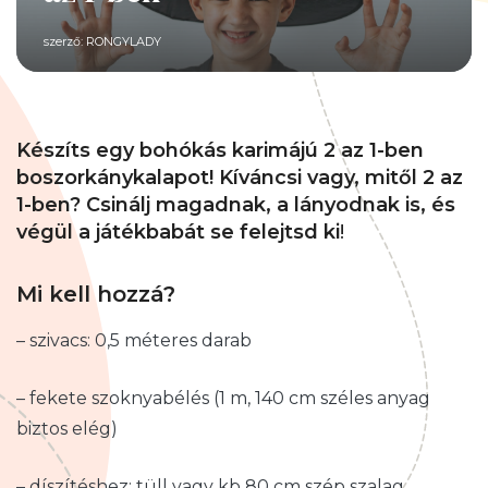
szerző:
RONGYLADY
Készíts egy bohókás karimájú
2 az 1-ben
boszorkánykalapot! Kíváncsi vagy, mitől 2 az
1-ben? Csinálj magadnak, a lányodnak is, és
végül a játékbabát se felejtsd ki
!
Mi kell hozzá?
– szivacs: 0,5 méteres darab
– fekete szoknyabélés (1 m, 140 cm széles anyag
biztos elég)
– díszítéshez: tüll vagy kb 80 cm szép szalag.