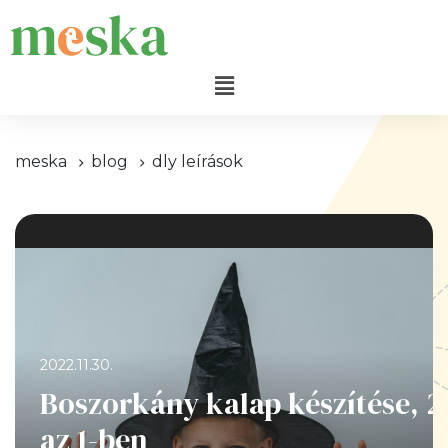
meska
blog
dly leírások
2022.11.30.
Boszorkány kalap készítése, 2
az 1-ben