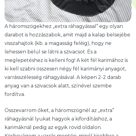
A háromszögekhez „extra ráhagyással” egy olyan
darabot is hozzászabok, amit majd a kalap belsejébe
visszahajtok (kb. a magasság feléig), hogy ne
lehessen belül se látni a szivacsot. És a
meglepetéshez is kelleni fog! A két fél karimához is
ki kell szabni összesen négy fél karimányi anyagot,
varrásszélesség ráhagyásával. A képen 2-2 darab
anyag van a szivacsok alatt, színével szembe
fordítva.
Összevarrom őket, a háromszögnél az „extra”
ráhagyásnál lyukat hagyok a kifordításhoz, a
karimáknál pedig az egyik rövid oldalon.
Körbevágom a varrás mentén, minél kisebbre a