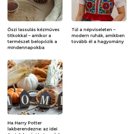
Őszi lassulás kézműves
Túl a népviseleten –
titkokkal – amikor a
modern ruhák, amikben
természet belopózik a
tovább él a hagyomány
mindennapokba
Ha Harry Potter
lakberendezne: az idei