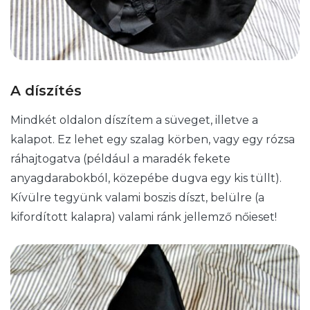
A díszítés
Mindkét oldalon díszítem a süveget, illetve a
kalapot. Ez lehet egy szalag körben, vagy egy rózsa
ráhajtogatva (például a maradék fekete
anyagdarabokból, közepébe dugva egy kis tüllt).
Kívülre tegyünk valami boszis díszt, belülre (a
kifordított kalapra) valami ránk jellemző nőieset!