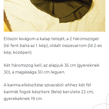
Először kivágom a kalap tetejét, a 2 háromszöget
(ld. fent balra az 1. kép), oldalt összevarrom (ld 2-es
kép, középen).
Két háromszög kell, az alapjuk 35 cm (gyereknek
30), a magassága 30 cm legyen.
A karima elkészítése szivacsból: ehhez két fél
karimát fogok készíteni. Belső kerülete 22 cm,
gyerekeknek 19 cm.