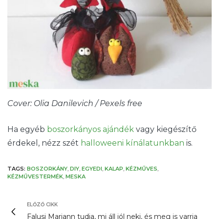
Cover: Olia Danilevich / Pexels free
Ha egyéb
boszorkányos ajándék
vagy kiegészítő
érdekel, nézz szét
halloweeni kínálatunkban
is.
TAGS:
BOSZORKÁNY
,
DIY
,
EGYEDI
,
KALAP
,
KÉZMŰVES
,
KÉZMŰVESTERMÉK
,
MESKA
ELŐZŐ CIKK
Falusi Mariann tudja, mi áll jól neki, és meg is varrja